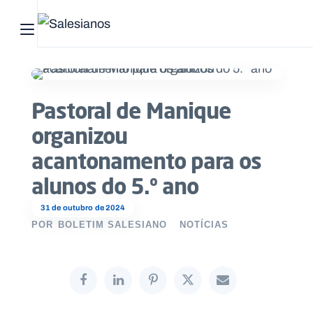
Abrir menu principal
Pesquisar no site
Pastoral de Manique
Início
organizou
Quem
acantonamento para os
somos
alunos do 5.º ano
O
31 de outubro de 2024
que
POR
BOLETIM SALESIANO
NOTÍCIAS
fazemos
Recursos
Notícias