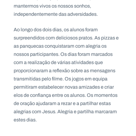
.
mantermos vivos os nossos sonhos,
p
independentemente das adversidades.
t
Ao longo dos dois dias, os alunos foram
A
C
surpreendidos com deliciosos pratos. As pizzas e
g
o
e
n
as panquecas conquistaram com alegria os
n
t
nossos participantes. Os dias foram marcados
d
a
a
c
com a realização de várias atividades que
t
o
proporcionaram a reflexão sobre as mensagens
s
transmitidas pelo filme. Os jogos em equipa
N
permitiram estabelecer novas amizades e criar
e
w
elos de confiança entre os alunos. Os momentos
s
de oração ajudaram a rezar e a partilhar estas
l
e
alegrias com Jesus. Alegria e partilha marcaram
tt
e
estes dias.
r