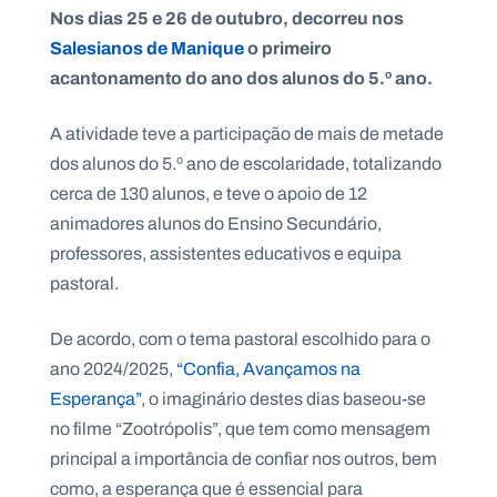
Nos dias 25 e 26 de outubro, decorreu nos
Salesianos de Manique
o primeiro
acantonamento do ano dos alunos do 5.º ano.
P
A atividade teve a participação de mais de metade
O
R
T
dos alunos do 5.º ano de escolaridade, totalizando
A
L
cerca de 130 alunos, e teve o apoio de 12
N
A
animadores alunos do Ensino Secundário,
C
I
professores, assistentes educativos e equipa
O
N
A
pastoral.
L
S
a
De acordo, com o tema pastoral escolhido para o
l
ano 2024/2025,
“Confia, Avançamos na
e
s
Esperança”
, o imaginário destes dias baseou-se
i
no filme “Zootrópolis”, que tem como mensagem
a
n
principal a importância de confiar nos outros, bem
o
como, a esperança que é essencial para
s