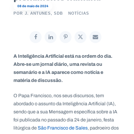
08 de maio de 2024
POR
J. ANTUNES, SDB
NOTÍCIAS
P
O
R
T
A
L
N
A Inteligência Artificial está na ordem do dia.
A
C
Abre-se um jornal diário, uma revista ou
I
O
semanário e a IA aparece como notícia e
N
A
L
matéria de discussão.
S
a
l
O Papa Francisco, nos seus discursos, tem
e
abordado o assunto da Inteligência Artificial (IA),
s
i
sendo que a sua Mensagem específica sobre a IA
a
foi publicada no passado dia 24 de janeiro, festa
n
o
litúrgica de
São Francisco de Sale
s
, padroeiro dos
s