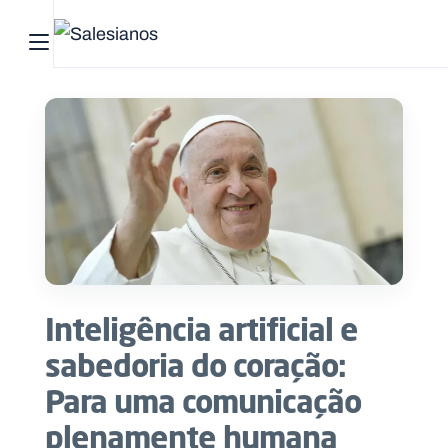
Abrir menu principal
Pesquisar no site
Início
Quem
somos
O
que
Inteligência artificial e
fazemos
sabedoria do coração:
Recursos
Para uma comunicação
plenamente humana
Notícias