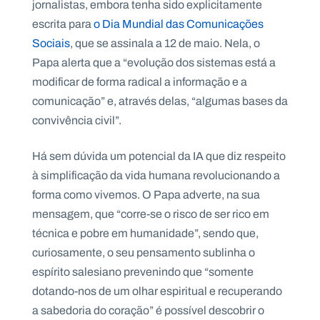
jornalistas, embora tenha sido explicitamente
.
p
escrita para
o Dia Mundial das Comunicações
t
Sociais
, que se assinala a 12 de maio. Nela, o
Papa alerta que a “evolução dos sistemas está a
modificar de forma radical a informação e a
A
C
g
o
comunicação” e, através delas, “algumas bases da
e
n
n
t
convivência civil”.
d
a
a
c
t
Há sem dúvida um potencial da IA que diz respeito
o
s
à simplificação da vida humana revolucionando a
forma como vivemos. O Papa adverte, na sua
N
e
mensagem, que “corre-se o risco de ser rico em
w
s
técnica e pobre em humanidade”, sendo que,
l
curiosamente, o seu pensamento sublinha o
e
tt
espírito salesiano prevenindo que “somente
e
r
dotando-nos de um olhar espiritual e recuperando
a sabedoria do coração” é possível descobrir o