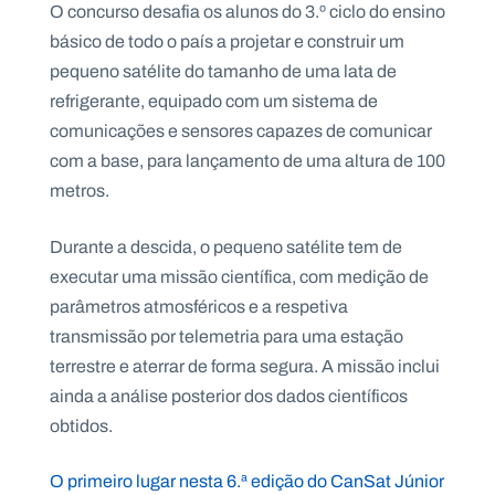
O concurso desafia os alunos do 3.º ciclo do ensino
.
p
básico de todo o país a projetar e construir um
t
pequeno satélite do tamanho de uma lata de
refrigerante, equipado com um sistema de
A
C
comunicações e sensores capazes de comunicar
g
o
com a base, para lançamento de uma altura de 100
e
n
n
t
metros.
d
a
a
c
t
Durante a descida, o pequeno satélite tem de
o
s
executar uma missão científica, com medição de
N
parâmetros atmosféricos e a respetiva
e
transmissão por telemetria para uma estação
w
s
terrestre e aterrar de forma segura. A missão inclui
l
e
ainda a análise posterior dos dados científicos
tt
obtidos.
e
r
O primeiro lugar nesta 6.ª edição do CanSat Júnior