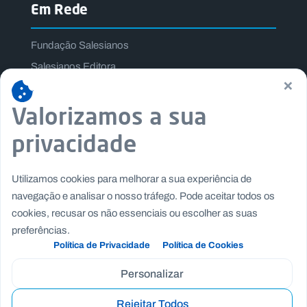
Em Rede
Fundação Salesianos
Salesianos Editora
×
Família Salesiana
Valorizamos a sua
Missão Dom Bosco
Jogos Nacionais Salesianos
privacidade
Utilizamos cookies para melhorar a sua experiência de
navegação e analisar o nosso tráfego. Pode aceitar todos os
cookies, recusar os não essenciais ou escolher as suas
preferências.
Política de Privacidade
Política de Cookies
Personalizar
Rejeitar Todos