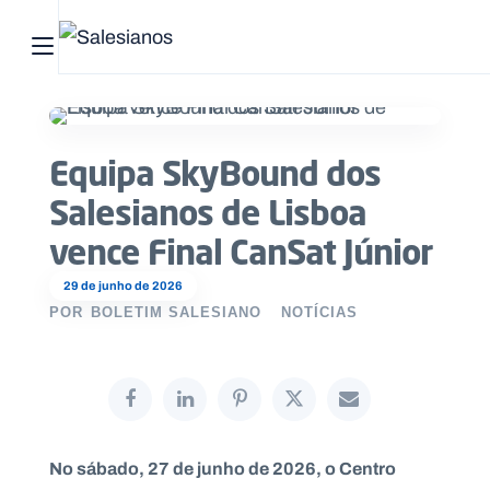
Abrir menu principal
Pesquisar no site
Equipa SkyBound dos
Início
Salesianos de Lisboa
Quem
vence Final CanSat Júnior
somos
29 de junho de 2026
O
POR
BOLETIM SALESIANO
NOTÍCIAS
que
fazemos
Recursos
No sábado, 27 de junho de 2026, o Centro
Notícias