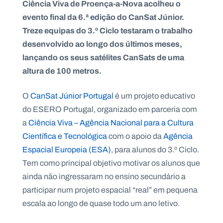
Ciência Viva de Proença-a-Nova acolheu o
evento final da 6.ª edição do CanSat Júnior.
Treze equipas do 3.º Ciclo testaram o trabalho
desenvolvido ao longo dos últimos meses,
P
lançando os seus satélites CanSats de uma
O
R
altura de 100 metros.
T
A
L
N
O
CanSat Júnior Portugal
é um projeto educativo
A
C
I
do ESERO Portugal, organizado em parceria com
O
N
a
Ciência Viva – Agência Nacional para a Cultura
A
L
Científica e Tecnológica
com o apoio da
Agência
S
a
Espacial Europeia (ESA)
, para alunos do 3.º Ciclo.
l
Tem como principal objetivo motivar os alunos que
e
s
ainda não ingressaram no ensino secundário a
i
participar num projeto espacial “real” em pequena
a
n
escala ao longo de quase todo um ano letivo.
o
s