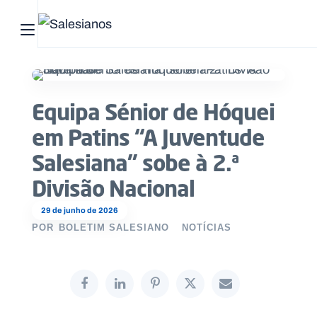
Abrir menu principal
Pesquisar no site
Equipa Sénior de Hóquei
Início
em Patins “A Juventude
Quem
Salesiana” sobe à 2.ª
somos
Divisão Nacional
O
29 de junho de 2026
que
POR
BOLETIM SALESIANO
NOTÍCIAS
fazemos
Recursos
Notícias