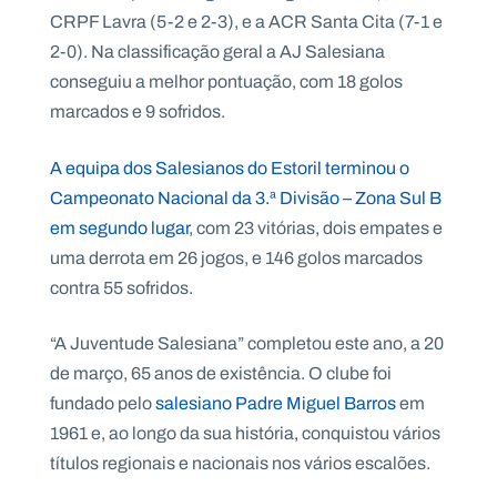
.
CRPF Lavra (5-2 e 2-3), e a ACR Santa Cita (7-1 e
p
2-0). Na classificação geral a AJ Salesiana
t
conseguiu a melhor pontuação, com 18 golos
marcados e 9 sofridos.
A
C
g
o
e
n
A equipa dos Salesianos do Estoril terminou o
n
t
Campeonato Nacional da 3.ª Divisão – Zona Sul B
d
a
a
c
em segundo lugar
, com 23 vitórias, dois empates e
t
o
uma derrota em 26 jogos, e 146 golos marcados
s
contra 55 sofridos.
N
e
w
“A Juventude Salesiana” completou este ano, a 20
s
de março, 65 anos de existência. O clube foi
l
e
fundado pelo
salesiano Padre Miguel Barros
em
tt
e
1961 e, ao longo da sua história, conquistou vários
r
títulos regionais e nacionais nos vários escalões.