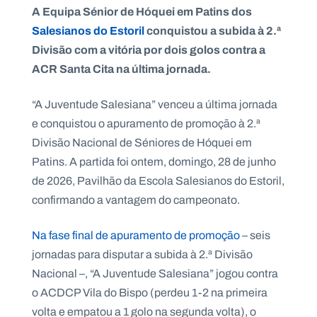
A Equipa Sénior de Hóquei em Patins dos
Salesianos do Estoril
conquistou a subida à 2.ª
Divisão com a vitória por dois golos contra a
ACR Santa Cita na última jornada.
P
O
R
T
“A Juventude Salesiana” venceu a última jornada
A
L
e conquistou o apuramento de promoção à 2.ª
N
A
Divisão Nacional de Séniores de Hóquei em
C
I
Patins. A partida foi ontem, domingo, 28 de junho
O
N
A
de 2026, Pavilhão da Escola Salesianos do Estoril,
L
S
confirmando a vantagem do campeonato.
a
l
Na fase final de apuramento de promoção
– seis
e
s
jornadas para disputar a subida à 2.ª Divisão
i
Nacional –, “A Juventude Salesiana” jogou contra
a
n
o ACDCP Vila do Bispo (perdeu 1-2 na primeira
o
volta e empatou a 1 golo na segunda volta), o
s