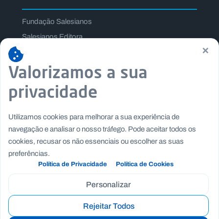
Fundação Salesianos
Salesianos Editora
×
Família Salesiana
Valorizamos a sua
Missão Dom Bosco
Jogos Nacionais Salesianos
privacidade
Utilizamos cookies para melhorar a sua experiência de
navegação e analisar o nosso tráfego. Pode aceitar todos os
cookies, recusar os não essenciais ou escolher as suas
preferências.
Política de Privacidade
Política de Cookies
Personalizar
Rejeitar Todos
Copyright © Fundação Salesianos