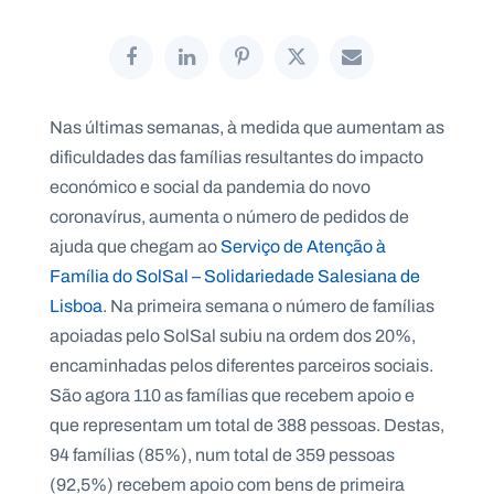
P
Nas últimas semanas, à medida que aumentam as
O
R
dificuldades das famílias resultantes do impacto
T
A
L
económico e social da pandemia do novo
N
A
coronavírus, aumenta o número de pedidos de
C
I
ajuda que chegam ao
Serviço de Atenção à
O
N
Família do SolSal – Solidariedade Salesiana de
A
L
Lisboa
. Na primeira semana o número de famílias
S
a
apoiadas pelo SolSal subiu na ordem dos 20%,
l
encaminhadas pelos diferentes parceiros sociais.
e
s
São agora 110 as famílias que recebem apoio e
i
que representam um total de 388 pessoas. Destas,
a
n
94 famílias (85%), num total de 359 pessoas
o
(92,5%) recebem apoio com bens de primeira
s