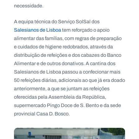
.
necessidade.
p
t
A equipa técnica do Serviço SolSal dos
Salesianos de Lisboa
tem reforçado o apoio
A
C
alimentar das famílias, com regras de preparação
g
o
e
n
e cuidados de higiene redobrados, através da
n
t
distribuição de refeições e dos cabazes do Banco
d
a
a
c
Alimentar e de outros donativos. A cantina dos
t
o
Salesianos de Lisboa passou a confecionar mais
s
50 refeições diárias, adicionais ao que já era doado
N
anteriormente, a que se juntam as refeições
e
w
oferecidas pela Assembleia da República,
s
supermercado Pingo Doce de S. Bento e da sede
l
e
provincial Casa D. Bosco.
tt
e
r