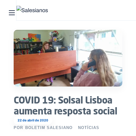
Abrir menu principal
Pesquisar no site
Início
Quem
somos
O
que
COVID 19: Solsal Lisboa
fazemos
aumenta resposta social
Recursos
22 de abril de 2020
POR
BOLETIM SALESIANO
NOTÍCIAS
Notícias