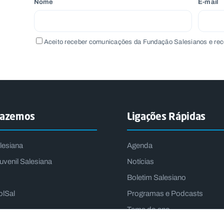
Nome
E-mail
Aceito receber comunicações da Fundação Salesianos e rec
fazemos
Ligações Rápidas
lesiana
Agenda
uvenil Salesiana
Notícias
Boletim Salesiano
olSal
Programas e Podcasts
Tema do ano