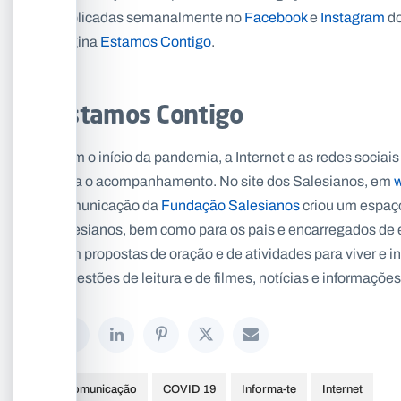
publicadas semanalmente no
Facebook
e
Instagram
do
página
Estamos Contigo
.
Estamos Contigo
Com o início da pandemia, a Internet e as redes sociai
para o acompanhamento. No site dos Salesianos, em
w
comunicação da
Fundação Salesianos
criou um espaço
salesianos, bem como para os pais e encarregados de 
com propostas de oração e de atividades para viver e i
sugestões de leitura e de filmes, notícias e informaçõe
Comunicação
COVID 19
Informa-te
Internet