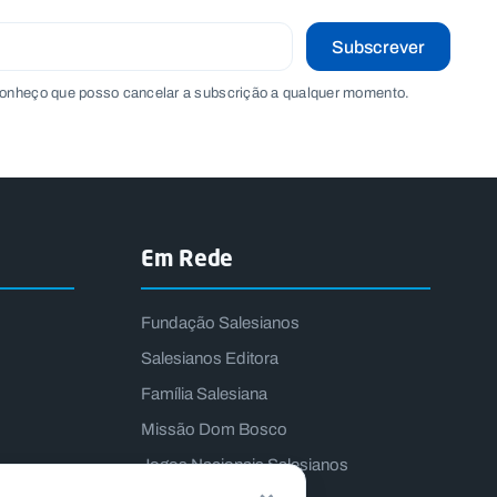
Subscrever
onheço que posso cancelar a subscrição a qualquer momento.
Em Rede
Fundação Salesianos
Salesianos Editora
Família Salesiana
Missão Dom Bosco
Jogos Nacionais Salesianos