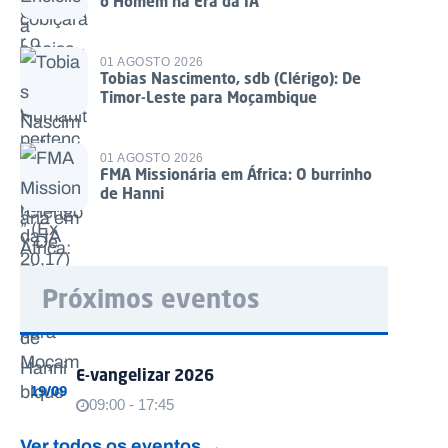
o Homem na Era da IA
01 AGOSTO 2026
Tobias Nascimento, sdb (Clérigo): De
Timor-Leste para Moçambique
01 AGOSTO 2026
FMA Missionária em África: O burrinho
de Hanni
Próximos eventos
E-vangelizar 2026
19/09
09:00 - 17:45
Ver todos os eventos →