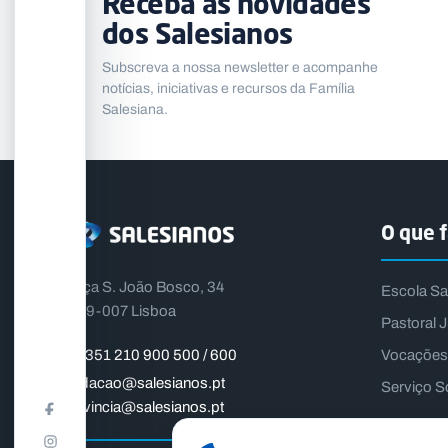
Receba as novidades
dos Salesianos
Subscreva a nossa newsletter e acompanhe
notícias, iniciativas e recursos da Família
Salesiana.
O que 
Praça S. João Bosco, 34
Escola Sa
1399-007 Lisboa
Pastoral J
Vocações
+351 210 900 500 / 600
fundacao@salesianos.pt
Serviço S
provincia@salesianos.pt