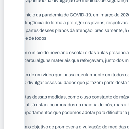
têm apostado na divulgação de medidas de segurança 
No início da pandemia de COVID-19, em março de 2020
contingência de forma a proteger os jovens, respetiva
das partes desses planos dá atenção, precisamente, à
parte de todos.
Com o início do novo ano escolar e das aulas presenc
preparou alguns materiais que reforçavam, junto dos 
Além de um vídeo que passa regularmente em todos os 
para divulgar esses cuidados que já fazem parte desta
Muitas dessas medidas, como o uso constante de másc
social, já estão incorporados na maioria de nós, mas a
comportamentos que podemos adotar para dificultar a 
Com o objetivo de promover a divulgação de medidas d