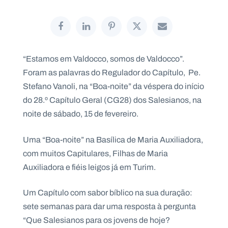
P
“Estamos em Valdocco, somos de Valdocco”.
O
R
Foram as palavras do Regulador do Capítulo, Pe.
T
A
L
Stefano Vanoli, na “Boa-noite” da véspera do início
N
A
do 28.º Capítulo Geral (CG28) dos Salesianos, na
C
I
noite de sábado, 15 de fevereiro.
O
N
A
L
Uma “Boa-noite” na Basílica de Maria Auxiliadora,
S
a
com muitos Capitulares, Filhas de Maria
l
Auxiliadora e fiéis leigos já em Turim.
e
s
i
Um Capítulo com sabor bíblico na sua duração:
a
sete semanas para dar uma resposta à pergunta
n
o
“Que Salesianos para os jovens de hoje?
s