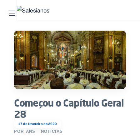
Abrir menu principal
Pesquisar no site
Início
Quem
somos
O
que
Começou o Capítulo Geral
fazemos
28
Recursos
17 de fevereiro de 2020
POR
ANS
NOTÍCIAS
Notícias