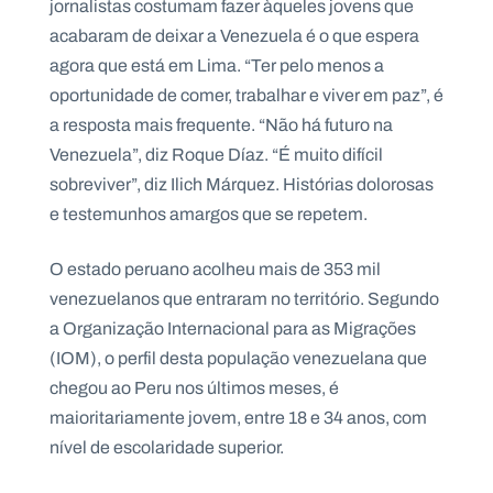
jornalistas costumam fazer àqueles jovens que
.
p
acabaram de deixar a Venezuela é o que espera
t
agora que está em Lima. “Ter pelo menos a
oportunidade de comer, trabalhar e viver em paz”, é
a resposta mais frequente. “Não há futuro na
A
C
g
o
Venezuela”, diz Roque Díaz. “É muito difícil
e
n
n
t
sobreviver”, diz Ilich Márquez. Histórias dolorosas
d
a
e testemunhos amargos que se repetem.
a
c
t
o
s
O estado peruano acolheu mais de 353 mil
venezuelanos que entraram no território. Segundo
N
e
a Organização Internacional para as Migrações
w
s
(IOM), o perfil desta população venezuelana que
l
chegou ao Peru nos últimos meses, é
e
tt
maioritariamente jovem, entre 18 e 34 anos, com
e
r
nível de escolaridade superior.