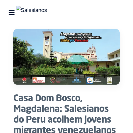
Abrir menu principal
Pesquisar no site
Início
Quem
somos
O
que
Casa Dom Bosco,
fazemos
Magdalena: Salesianos
Recursos
do Peru acolhem jovens
migrantes venezuelanos
Notícias