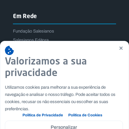
Em Rede
Fundação Salesianos
Salesianos Editora
×
Família Salesiana
Valorizamos a sua
Missão Dom Bosco
Jogos Nacionais Salesianos
privacidade
Utilizamos cookies para melhorar a sua experiência de
navegação e analisar o nosso tráfego. Pode aceitar todos os
cookies, recusar os não essenciais ou escolher as suas
preferências.
Política de Privacidade
Política de Cookies
Personalizar