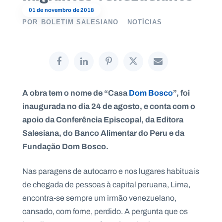
01 de novembro de 2018
POR
BOLETIM SALESIANO
NOTÍCIAS
P
O
R
T
A
L
N
A obra tem o nome de “Casa
Dom Bosco
”, foi
A
C
inaugurada no dia 24 de agosto, e conta com o
I
O
apoio da Conferência Episcopal, da Editora
N
A
L
Salesiana, do Banco Alimentar do Peru e da
S
Fundação Dom Bosco.
a
l
e
Nas paragens de autocarro e nos lugares habituais
s
i
de chegada de pessoas à capital peruana, Lima,
a
encontra-se sempre um irmão venezuelano,
n
o
cansado, com fome, perdido. A pergunta que os
s