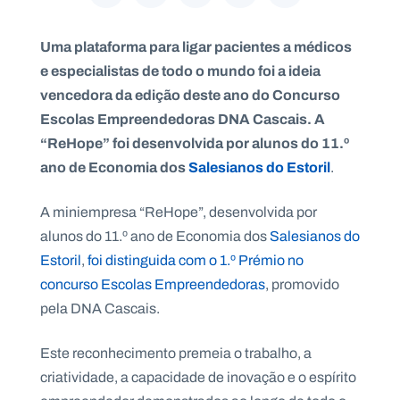
Uma plataforma para ligar pacientes a médicos
e especialistas de todo o mundo foi a ideia
vencedora da edição deste ano do Concurso
P
O
Escolas Empreendedoras DNA Cascais. A
R
T
A
“ReHope” foi desenvolvida por alunos do 11.º
L
N
ano de Economia dos
Salesianos do Estoril
.
A
C
I
O
A miniempresa “ReHope”, desenvolvida por
N
A
alunos do 11.º ano de Economia dos
Salesianos do
L
S
Estoril
,
foi distinguida com o 1.º Prémio no
a
l
concurso Escolas Empreendedoras
, promovido
e
pela DNA Cascais.
s
i
a
Este reconhecimento premeia o trabalho, a
n
criatividade, a capacidade de inovação e o espírito
o
s