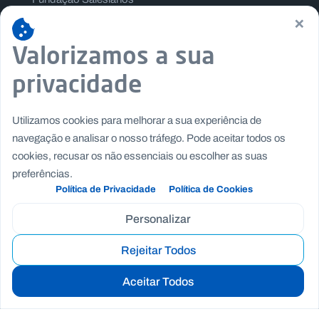
×
Salesianos Editora
Família Salesiana
Valorizamos a sua
Missão Dom Bosco
privacidade
Jogos Nacionais Salesianos
Utilizamos cookies para melhorar a sua experiência de
navegação e analisar o nosso tráfego. Pode aceitar todos os
cookies, recusar os não essenciais ou escolher as suas
preferências.
Política de Privacidade
Política de Cookies
Personalizar
Rejeitar Todos
Copyright © Fundação Salesianos
Aceitar Todos
|
|
Recrutamento
Canal de Denúncia Interno
Politica de
|
|
Privacidade
Politica de Cookies
Termos e Condições