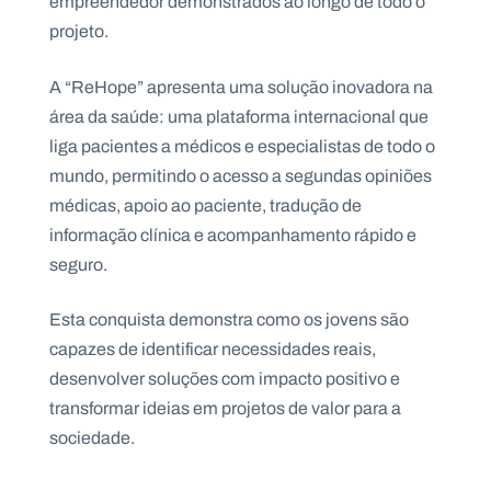
empreendedor demonstrados ao longo de todo o
.
projeto.
p
t
A “ReHope” apresenta uma solução inovadora na
área da saúde: uma plataforma internacional que
A
C
g
o
liga pacientes a médicos e especialistas de todo o
e
n
mundo, permitindo o acesso a segundas opiniões
n
t
d
a
médicas, apoio ao paciente, tradução de
a
c
t
informação clínica e acompanhamento rápido e
o
seguro.
s
N
Esta conquista demonstra como os jovens são
e
w
capazes de identificar necessidades reais,
s
l
desenvolver soluções com impacto positivo e
e
transformar ideias em projetos de valor para a
tt
e
sociedade.
r