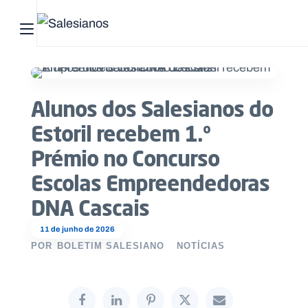
Abrir menu principal
Pesquisar no site
Alunos dos Salesianos do
Início
Estoril recebem 1.º
Quem
Prémio no Concurso
somos
Escolas Empreendedoras
O
DNA Cascais
que
11 de junho de 2026
fazemos
POR
BOLETIM SALESIANO
NOTÍCIAS
Recursos
Notícias