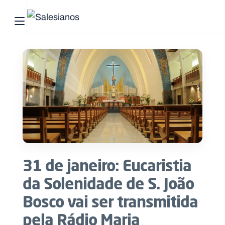
Abrir menu principal
Pesquisar no site
Início
Quem
somos
O
que
31 de janeiro: Eucaristia
fazemos
da Solenidade de S. João
Recursos
Bosco vai ser transmitida
pela Rádio Maria
Notícias