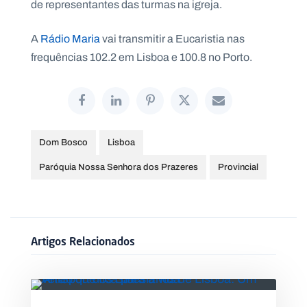
de representantes das turmas na igreja.
.
p
t
A
Rádio Maria
vai transmitir a Eucaristia nas
frequências 102.2 em Lisboa e 100.8 no Porto.
A
C
g
o
e
n
n
t
d
a
a
c
Dom Bosco
Lisboa
t
o
s
Paróquia Nossa Senhora dos Prazeres
Provincial
N
e
w
s
l
Artigos Relacionados
e
tt
e
r