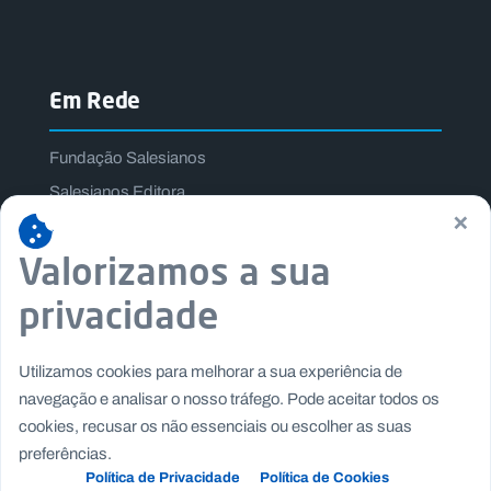
Em Rede
Fundação Salesianos
Salesianos Editora
×
Família Salesiana
Valorizamos a sua
Missão Dom Bosco
Jogos Nacionais Salesianos
privacidade
Utilizamos cookies para melhorar a sua experiência de
navegação e analisar o nosso tráfego. Pode aceitar todos os
cookies, recusar os não essenciais ou escolher as suas
preferências.
Política de Privacidade
Política de Cookies