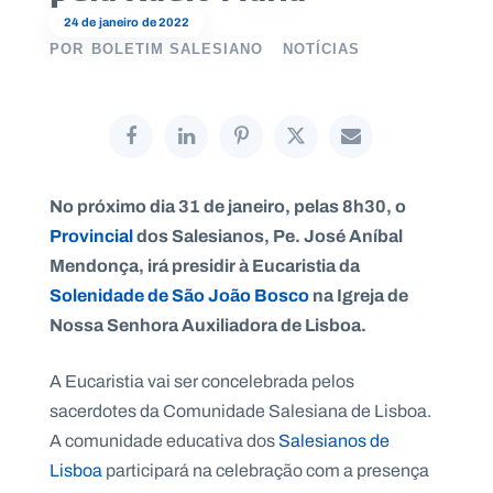
24 de janeiro de 2022
POR
BOLETIM SALESIANO
NOTÍCIAS
P
O
R
T
A
L
N
No próximo dia 31 de janeiro, pelas 8h30, o
A
C
Provincial
dos Salesianos, Pe. José Aníbal
I
O
Mendonça, irá presidir à Eucaristia da
N
A
L
Solenidade de São João Bosco
na Igreja de
S
Nossa Senhora Auxiliadora de Lisboa.
a
l
e
A Eucaristia vai ser concelebrada pelos
s
i
sacerdotes da Comunidade Salesiana de Lisboa.
a
A comunidade educativa dos
Salesianos de
n
o
Lisboa
participará na celebração com a presença
s