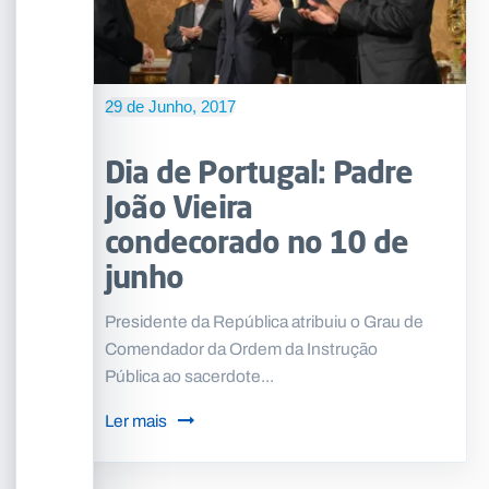
29 de Junho, 2017
Dia de Portugal: Padre
João Vieira
condecorado no 10 de
junho
Presidente da República atribuiu o Grau de
Comendador da Ordem da Instrução
Pública ao sacerdote...
Ler mais