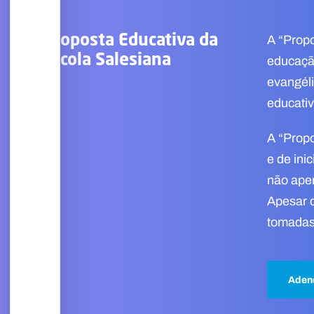
Proposta Educativa da
A “Propo
Escola Salesiana
educação
evangéli
educativ
A “Propo
e de ini
não apen
Apesar d
tomadas 
Adend