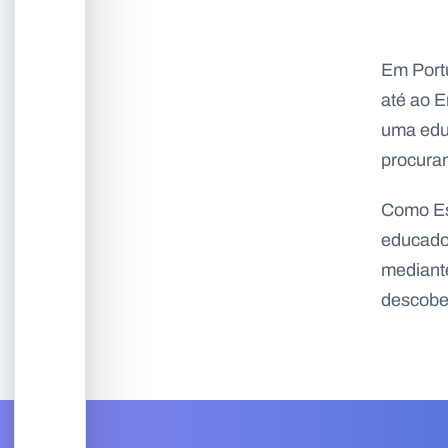
Em Portu
até ao E
uma educ
procuran
Como Esc
educador
mediant
descober