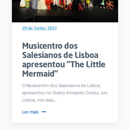
29 de Junho, 2017
Musicentro dos
Salesianos de Lisboa
apresentou “The Little
Mermaid”
O Musicentro dos Salesianos de Lisboa
apresentou no Teatro Armando Cortez, em
Lisboa, nos dias...
Ler mais