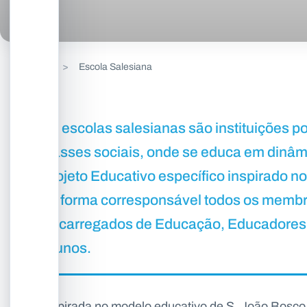
>
Escola Salesiana
As escolas salesianas são instituições po
classes sociais, onde se educa em dinâmi
Projeto Educativo específico inspirado n
de forma corresponsável todos os memb
Encarregados de Educação, Educadores (
Alunos.
Inspirada no modelo educativo de S. João Bosco 