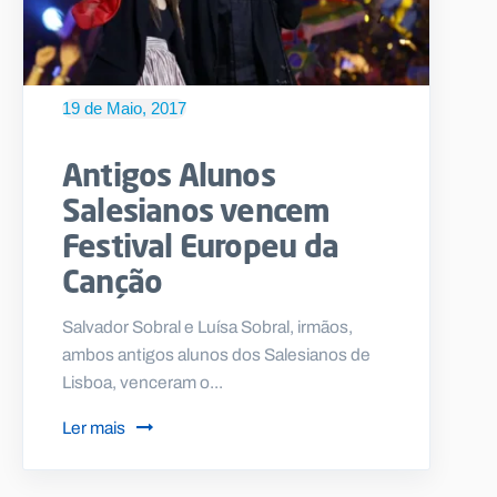
19 de Maio, 2017
Antigos Alunos
Salesianos vencem
Festival Europeu da
Canção
Salvador Sobral e Luísa Sobral, irmãos,
ambos antigos alunos dos Salesianos de
Lisboa, venceram o...
Ler mais