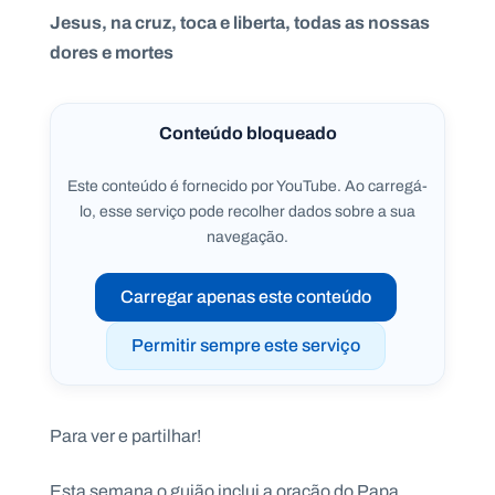
.
Jesus, na cruz, toca e liberta, todas as nossas
p
dores e mortes
t
A
C
Conteúdo bloqueado
g
o
e
n
n
t
Este conteúdo é fornecido por YouTube. Ao carregá-
d
a
lo, esse serviço pode recolher dados sobre a sua
a
c
t
navegação.
o
s
Carregar apenas este conteúdo
N
e
w
Permitir sempre este serviço
s
l
e
tt
e
Para ver e partilhar!
r
Esta semana o guião inclui a oração do Papa