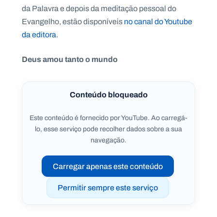
da Palavra e depois da meditação pessoal do
Evangelho, estão disponíveis
no canal do Youtube
da editora
.
P
Deus amou tanto o mundo
O
R
T
A
L
N
A
Conteúdo bloqueado
C
I
O
N
Este conteúdo é fornecido por YouTube. Ao carregá-
A
L
lo, esse serviço pode recolher dados sobre a sua
S
navegação.
a
l
e
Carregar apenas este conteúdo
s
i
Permitir sempre este serviço
a
n
o
s