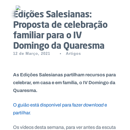
Edições Salesianas:
Abrir menu principal
Proposta de celebração
Pesquisar no site
familiar para o IV
Domingo da Quaresma
Início
12 de Março, 2021
•
Artigos
Quem
somos
As Edições Salesianas partilham recursos para
O
celebrar, em casa e em família, o IV Domingo da
que
Quaresma.
fazemos
O guião está disponível para fazer
download
e
Recursos
partilhar.
Notícias
Os vídeos desta semana, para ver antes da escuta