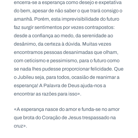
encerra-se a esperança como desejo e expetativa
do bem, apesar de não saber o que trará consigo o
amanhã. Porém, esta imprevisibilidade do futuro
faz surgir sentimentos por vezes contrapostos:
P
desde a confiança ao medo, da serenidade ao
O
R
desânimo, da certeza à dúvida. Muitas vezes
T
A
encontramos pessoas desanimadas que olham,
L
N
A
com ceticismo e pessimismo, para o futuro como
C
I
se nada lhes pudesse proporcionar felicidade. Que
O
N
o Jubileu seja, para todos, ocasião de reanimar a
A
L
esperança! A Palavra de Deus ajuda-nos a
S
a
encontrar as razões para isso».
l
e
s
«A esperança nasce do amor e funda-se no amor
i
que brota do Coração de Jesus trespassado na
a
n
cruz».
o
s