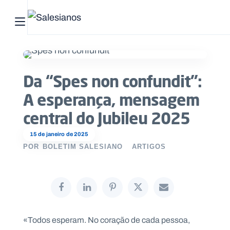
Abrir menu principal
Pesquisar no site
Da “Spes non confundit”:
Início
A esperança, mensagem
Quem
central do Jubileu 2025
somos
15 de janeiro de 2025
O
POR
BOLETIM SALESIANO
ARTIGOS
que
fazemos
Recursos
«Todos esperam. No coração de cada pessoa,
Notícias