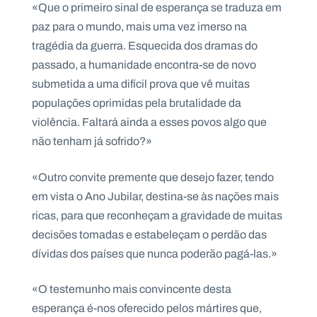
«Que o primeiro sinal de esperança se traduza em
.
p
paz para o mundo, mais uma vez imerso na
t
tragédia da guerra. Esquecida dos dramas do
passado, a humanidade encontra-se de novo
A
C
submetida a uma difícil prova que vê muitas
g
o
populações oprimidas pela brutalidade da
e
n
n
t
violência. Faltará ainda a esses povos algo que
d
a
a
c
não tenham já sofrido?»
t
o
s
«Outro convite premente que desejo fazer, tendo
N
em vista o Ano Jubilar, destina-se às nações mais
e
ricas, para que reconheçam a gravidade de muitas
w
s
decisões tomadas e estabeleçam o perdão das
l
e
dívidas dos países que nunca poderão pagá-las.»
tt
e
r
«O testemunho mais convincente desta
esperança é-nos oferecido pelos mártires que,