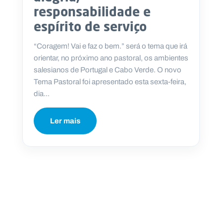
responsabilidade e
espírito de serviço
“Coragem! Vai e faz o bem.” será o tema que irá
P
orientar, no próximo ano pastoral, os ambientes
O
R
salesianos de Portugal e Cabo Verde. O novo
T
A
Tema Pastoral foi apresentado esta sexta-feira,
L
N
dia...
A
C
I
O
N
Ler mais
A
L
S
a
l
e
s
i
a
n
o
s