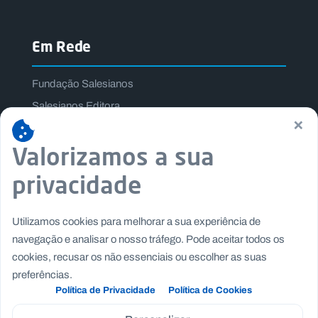
Em Rede
Fundação Salesianos
Salesianos Editora
×
Família Salesiana
Valorizamos a sua
Missão Dom Bosco
Jogos Nacionais Salesianos
privacidade
Utilizamos cookies para melhorar a sua experiência de
navegação e analisar o nosso tráfego. Pode aceitar todos os
cookies, recusar os não essenciais ou escolher as suas
preferências.
Política de Privacidade
Política de Cookies