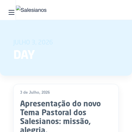
Abrir menu principal
Pesquisar no site
JULHO 3, 2026
Início
DAY
Quem
somos
O
que
3 de Julho, 2026
fazemos
Apresentação do novo
Tema Pastoral dos
Recursos
Salesianos: missão,
Notícias
alegria,