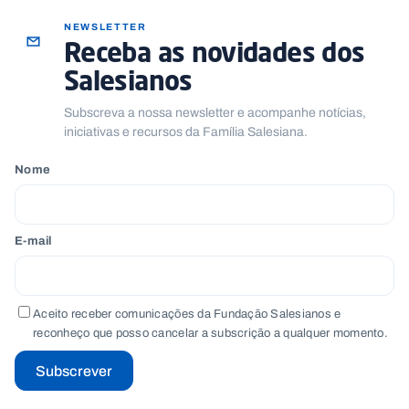
.
p
NEWSLETTER
t
Receba as novidades dos
Salesianos
A
C
Subscreva a nossa newsletter e acompanhe notícias,
g
o
iniciativas e recursos da Família Salesiana.
e
n
n
t
d
a
Nome
a
c
t
o
s
E-mail
N
e
w
s
l
Aceito receber comunicações da Fundação Salesianos e
e
reconheço que posso cancelar a subscrição a qualquer momento.
tt
e
r
Subscrever