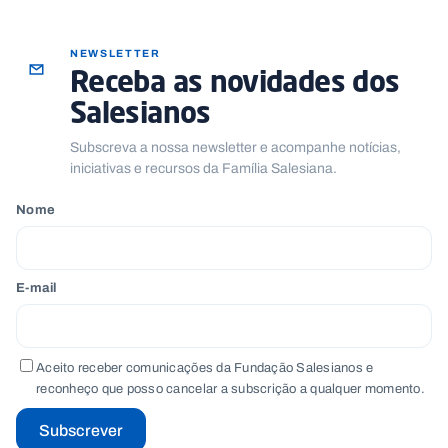
.
p
t
NEWSLETTER
Receba as novidades dos
Salesianos
A
C
g
o
e
n
Subscreva a nossa newsletter e acompanhe notícias,
n
t
iniciativas e recursos da Família Salesiana.
d
a
a
c
t
Nome
o
s
N
E-mail
e
w
s
l
e
Aceito receber comunicações da Fundação Salesianos e
tt
e
reconheço que posso cancelar a subscrição a qualquer momento.
r
Subscrever