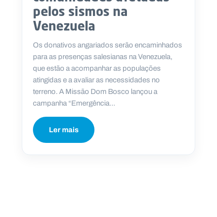
pelos sismos na
Venezuela
Os donativos angariados serão encaminhados
P
para as presenças salesianas na Venezuela,
O
R
que estão a acompanhar as populações
T
A
atingidas e a avaliar as necessidades no
L
N
terreno. A Missão Dom Bosco lançou a
A
C
campanha “Emergência...
I
O
N
A
L
Ler mais
S
a
l
e
s
i
a
n
o
s