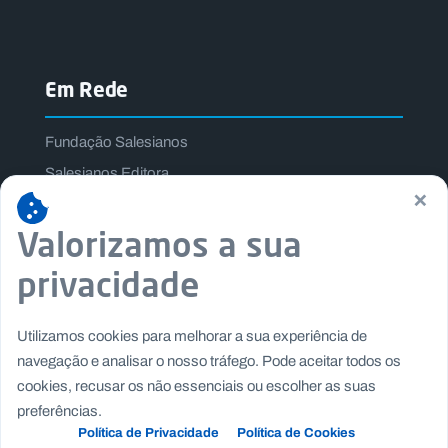
Em Rede
Fundação Salesianos
Salesianos Editora
×
Família Salesiana
Valorizamos a sua
Missão Dom Bosco
Jogos Nacionais Salesianos
privacidade
Utilizamos cookies para melhorar a sua experiência de
navegação e analisar o nosso tráfego. Pode aceitar todos os
cookies, recusar os não essenciais ou escolher as suas
preferências.
Política de Privacidade
Política de Cookies