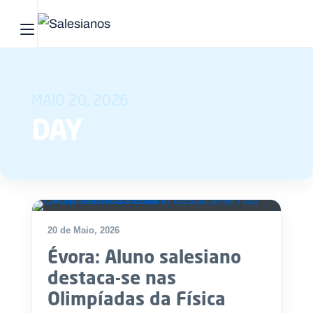
Abrir menu principal
Pesquisar no site
MAIO 20, 2026
Início
DAY
Quem
somos
O
que
20 de Maio, 2026
fazemos
Évora: Aluno salesiano
Recursos
destaca-se nas
Olimpíadas da Física
Notícias