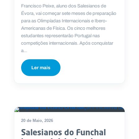
Francisco Peixe, aluno dos Salesianos de
Évora, vai começar sete meses de preparação
para as Olimpíadas Internacionais e Ibero-
Americanas de Física. Os cinco melhores
P
estudantes representarão Portugal nas
O
R
competições internacionais. Após conquistar
T
A
a...
L
N
A
C
I
Ler mais
O
N
A
L
S
a
l
e
s
i
a
20 de Maio, 2026
n
Salesianos do Funchal
o
s