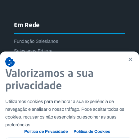
Em Rede
Fundação Salesianos
Salesianos Editora
×
Família Salesiana
Valorizamos a sua
Missão Dom Bosco
Jogos Nacionais Salesianos
privacidade
Utilizamos cookies para melhorar a sua experiência de
navegação e analisar o nosso tráfego. Pode aceitar todos os
cookies, recusar os não essenciais ou escolher as suas
preferências.
Política de Privacidade
Política de Cookies