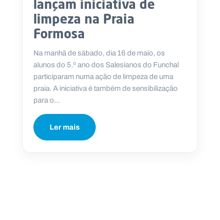
lançam iniciativa de
.
p
limpeza na Praia
t
Formosa
Na manhã de sábado, dia 16 de maio, os
A
C
g
o
alunos do 5.º ano dos Salesianos do Funchal
e
n
participaram numa ação de limpeza de uma
n
t
d
a
praia. A iniciativa é também de sensibilização
a
c
para o...
t
o
s
Ler mais
N
e
w
s
l
e
tt
e
r