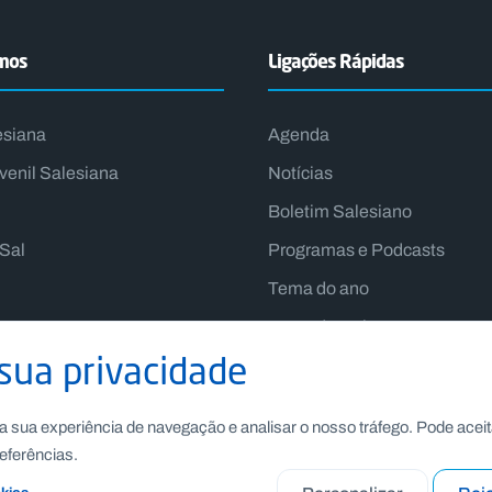
emos
Ligações Rápidas
esiana
Agenda
venil Salesiana
Notícias
Boletim Salesiano
lSal
Programas e Podcasts
Tema do ano
Lema do Reitor-Mor
sua privacidade
a sua experiência de navegação e analisar o nosso tráfego. Pode aceit
eferências.