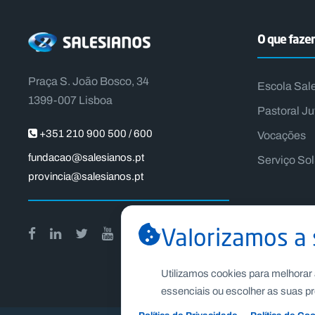
O que faz
Praça S. João Bosco, 34
Escola Sal
1399-007 Lisboa
Pastoral Ju
+351 210 900 500 / 600
Vocações
fundacao@salesianos.pt
Serviço So
provincia@salesianos.pt
Valorizamos a 
Utilizamos cookies para melhorar 
essenciais ou escolher as suas pr