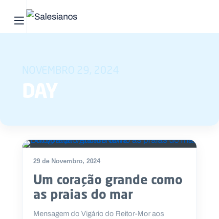
Abrir menu principal
Pesquisar no site
NOVEMBRO 29, 2024
Início
DAY
Quem
somos
O
que
29 de Novembro, 2024
fazemos
Um coração grande como
Recursos
as praias do mar
Notícias
Mensagem do Vigário do Reitor-Mor aos