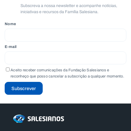
.
Subscreva a nossa newsletter e acompanhe notícias,
p
iniciativas e recursos da Família Salesiana.
t
Nome
A
C
g
o
e
n
E-mail
n
t
d
a
a
c
t
o
Aceito receber comunicações da Fundação Salesianos e
s
reconheço que posso cancelar a subscrição a qualquer momento.
N
e
Subscrever
w
s
l
e
tt
e
r