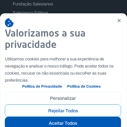
Fundação Salesianos
Salesianos Editora
×
Família Salesiana
Valorizamos a sua
Missão Dom Bosco
Jogos Nacionais Salesianos
privacidade
Utilizamos cookies para melhorar a sua experiência de
navegação e analisar o nosso tráfego. Pode aceitar todos os
cookies, recusar os não essenciais ou escolher as suas
preferências.
Política de Privacidade
Política de Cookies
Personalizar
Rejeitar Todos
Copyright © Fundação Salesianos
|
|
Recrutamento
Canal de Denúncia Interno
Politica de
Aceitar Todos
|
|
Privacidade
Politica de Cookies
Termos e Condições