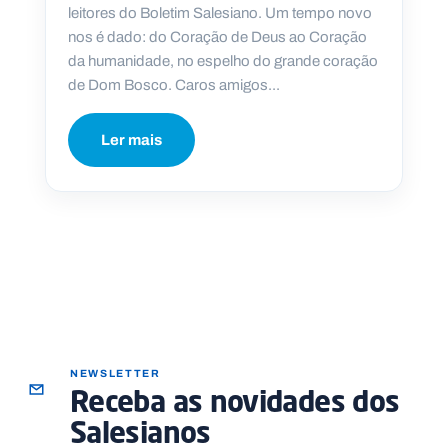
leitores do Boletim Salesiano. Um tempo novo
nos é dado: do Coração de Deus ao Coração
da humanidade, no espelho do grande coração
de Dom Bosco. Caros amigos...
P
O
R
Ler mais
T
A
L
N
A
C
I
O
N
A
L
S
a
l
e
s
i
NEWSLETTER
a
Receba as novidades dos
n
o
Salesianos
s