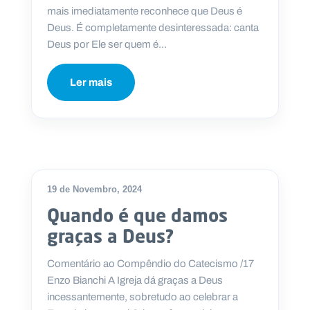
.
mais imediatamente reconhece que Deus é
p
Deus. É completamente desinteressada: canta
t
Deus por Ele ser quem é...
A
C
Ler mais
g
o
e
n
n
t
d
a
a
c
t
o
s
N
19 de Novembro, 2024
e
Quando é que damos
w
s
graças a Deus?
l
e
tt
Comentário ao Compêndio do Catecismo /17
e
r
Enzo Bianchi A Igreja dá graças a Deus
incessantemente, sobretudo ao celebrar a