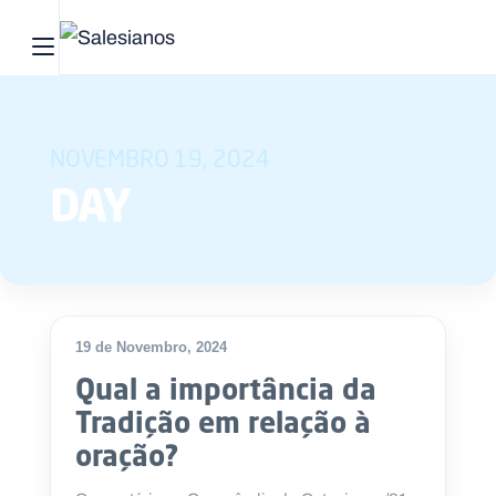
Abrir menu principal
Pesquisar no site
NOVEMBRO 19, 2024
Início
DAY
Quem
somos
O
que
19 de Novembro, 2024
fazemos
Qual a importância da
Tradição em relação à
Recursos
oração?
Notícias