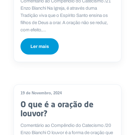
Comentário ao Compêndio do Catecismo /21
Enzo Bianchi Na Igreja, é através duma
Tradição viva que o Espírito Santo ensina os
filhos de Deus a orar. A oração não se reduz,
com efeito,...
P
O
R
T
Ler mais
A
L
N
A
C
I
O
N
A
L
S
a
19 de Novembro, 2024
l
e
O que é a oração de
s
i
louvor?
a
n
Comentário ao Compêndio do Catecismo /20
o
Enzo Bianchi O louvor é a forma de oração que
s