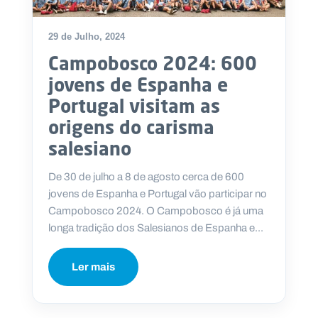
29 de Julho, 2024
Campobosco 2024: 600
P
jovens de Espanha e
O
R
Portugal visitam as
T
A
L
origens do carisma
N
A
salesiano
C
I
O
N
De 30 de julho a 8 de agosto cerca de 600
A
L
jovens de Espanha e Portugal vão participar no
S
a
Campobosco 2024. O Campobosco é já uma
l
longa tradição dos Salesianos de Espanha e...
e
s
i
Ler mais
a
n
o
s