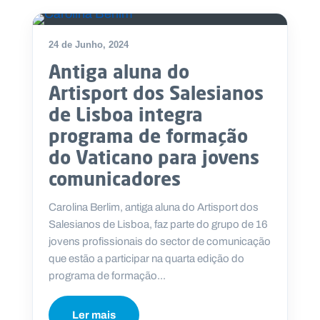
.
p
t
24 de Junho, 2024
Antiga aluna do
A
C
Artisport dos Salesianos
g
o
e
n
de Lisboa integra
n
t
d
a
programa de formação
a
c
t
do Vaticano para jovens
o
s
comunicadores
N
Carolina Berlim, antiga aluna do Artisport dos
e
w
Salesianos de Lisboa, faz parte do grupo de 16
s
jovens profissionais do sector de comunicação
l
e
que estão a participar na quarta edição do
tt
programa de formação...
e
r
Ler mais