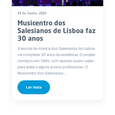
24 de Junho, 2024
Musicentro dos
P
Salesianos de Lisboa faz
O
R
30 anos
T
A
L
N
A escola de música dos Salesianos de Lisboa
A
C
vai completar 30 anos de existência. O projeto
I
O
começou em 1994, com apenas quatro salas
N
A
para aulas e alguns jovens professores. O
L
S
Musicentro dos Salesianos...
a
l
e
Ler mais
s
i
a
n
o
s