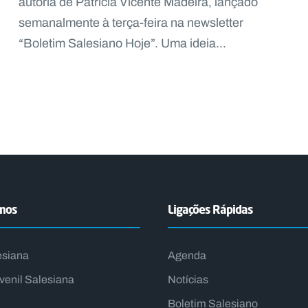
autoria de Patrícia Vicente Madeira, lançado
semanalmente à terça-feira na newsletter
“Boletim Salesiano Hoje”. Uma ideia...
emos
Ligações Rápidas
esiana
Agenda
venil Salesiana
Notícias
Boletim Salesiano