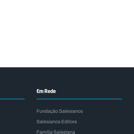
Em Rede
Fundação Salesianos
Salesianos Editora
Família Salesiana