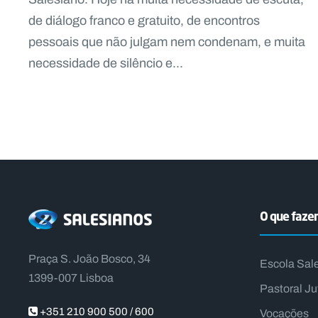
de diálogo franco e gratuito, de encontros
pessoais que não julgam nem condenam, e muita
necessidade de silêncio e...
O que faz
Praça S. João Bosco, 34
Escola Sal
1399-007 Lisboa
Pastoral Ju
+351 210 900 500 / 600
Vocações