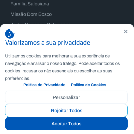
Família Salesiana
Missão Dom Bosco
Jogos Nacionais Salesianos
×
Valorizamos a sua privacidade
Utilizamos cookies para melhorar a sua experiência de
navegação e analisar o nosso tráfego. Pode aceitar todos os
cookies, recusar os não essenciais ou escolher as suas
preferências.
Política de Privacidade
Política de Cookies
Personalizar
Copyright © Fundação Salesianos
Rejeitar Todos
Recrutamento
|
Canal de Denúncia Interno
|
Politica de
Privacidade
|
Politica de Cookies
|
Termos e Condições
Aceitar Todos