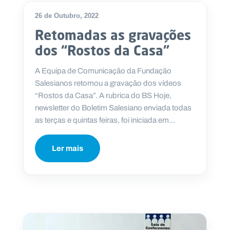
.
p
26 de Outubro, 2022
t
Retomadas as gravações
dos “Rostos da Casa”
A
C
g
o
A Equipa de Comunicação da Fundação
e
n
n
t
Salesianos retomou a gravação dos vídeos
d
a
“Rostos da Casa”. A rubrica do BS Hoje,
a
c
t
newsletter do Boletim Salesiano enviada todas
o
as terças e quintas feiras, foi iniciada em...
s
N
Ler mais
e
w
s
l
e
tt
e
r