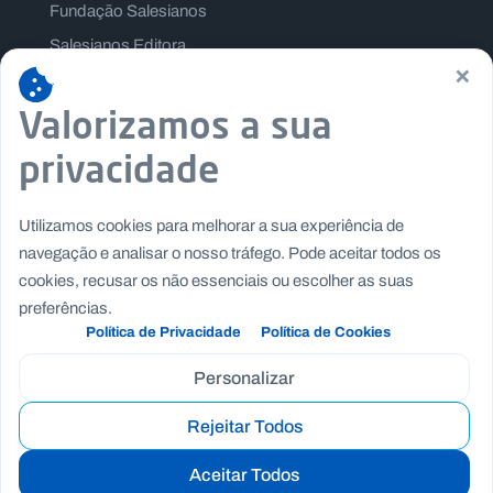
Fundação Salesianos
Salesianos Editora
×
Família Salesiana
Valorizamos a sua
Missão Dom Bosco
Jogos Nacionais Salesianos
privacidade
Utilizamos cookies para melhorar a sua experiência de
navegação e analisar o nosso tráfego. Pode aceitar todos os
cookies, recusar os não essenciais ou escolher as suas
preferências.
Política de Privacidade
Política de Cookies
Personalizar
Rejeitar Todos
Copyright © Fundação Salesianos
|
|
Recrutamento
Canal de Denúncia Interno
Politica de
Aceitar Todos
|
|
Privacidade
Politica de Cookies
Termos e Condições