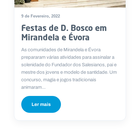
9 de Fevereiro, 2022
Festas de D. Bosco em
P
Mirandela e Évora
O
R
T
A
As comunidades de Mirandela e Évora
L
N
prepararam várias atividades para assinalar a
A
C
solenidade do Fundador dos Salesianos, pai e
I
O
mestre dos jovens e modelo de santidade. Um
N
A
concurso, magia e jogos tradicionais
L
S
animaram...
a
l
e
Ler mais
s
i
a
n
o
s