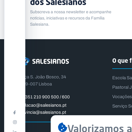
dos Salesianos
Subscreva a nossa newsletter e acompanhe
notícias, iniciativas e recursos da Família
Salesiana.
O que 
Praça S. João Bosco, 34
Escola Sa
1399-007 Lisboa
Pastoral J
Vocações
+351 210 900 500 / 600
fundacao@salesianos.pt
Serviço S
provincia@salesianos.pt
Valorizamos a