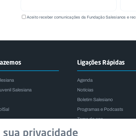
Aceito receber comunicações da Fundação Salesianos e rec
fazemos
Ligações Rápidas
lesiana
Agenda
uvenil Salesiana
Notícias
Boletim Salesiano
olSal
Programas e Podcasts
Tema do ano
Lema do Reitor-Mor
 sua privacidade