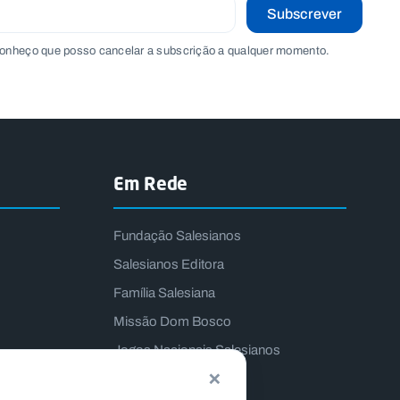
Subscrever
onheço que posso cancelar a subscrição a qualquer momento.
Em Rede
Fundação Salesianos
Salesianos Editora
Família Salesiana
Missão Dom Bosco
Jogos Nacionais Salesianos
×