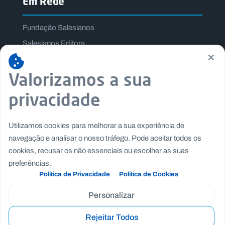
Em Rede
Fundação Salesianos
Salesianos Editora
×
Família Salesiana
Valorizamos a sua
Missão Dom Bosco
Jogos Nacionais Salesianos
privacidade
Utilizamos cookies para melhorar a sua experiência de
navegação e analisar o nosso tráfego. Pode aceitar todos os
cookies, recusar os não essenciais ou escolher as suas
preferências.
Política de Privacidade
Política de Cookies
Personalizar
Rejeitar Todos
Copyright © Fundação Salesianos