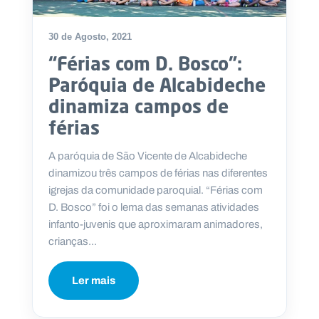
30 de Agosto, 2021
“Férias com D. Bosco”:
P
Paróquia de Alcabideche
O
R
dinamiza campos de
T
A
L
férias
N
A
C
I
A paróquia de São Vicente de Alcabideche
O
N
dinamizou três campos de férias nas diferentes
A
L
igrejas da comunidade paroquial. “Férias com
S
D. Bosco” foi o lema das semanas atividades
a
l
infanto-juvenis que aproximaram animadores,
e
crianças...
s
i
a
Ler mais
n
o
s