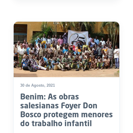
.
p
t
A
C
g
o
e
n
n
t
d
a
a
c
t
o
s
N
30 de Agosto, 2021
e
w
Benim: As obras
s
l
salesianas Foyer Don
e
tt
Bosco protegem menores
e
r
do trabalho infantil