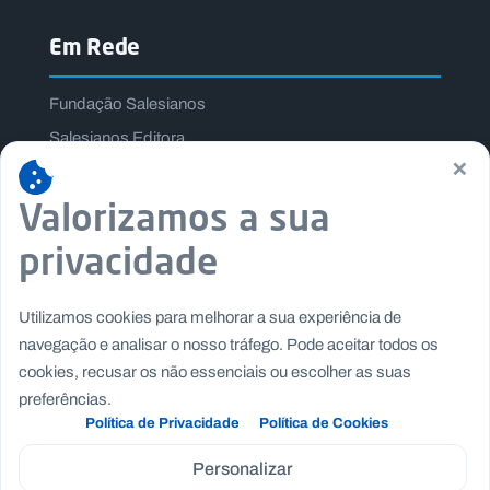
Em Rede
Fundação Salesianos
Salesianos Editora
×
Família Salesiana
Valorizamos a sua
Missão Dom Bosco
Jogos Nacionais Salesianos
privacidade
Utilizamos cookies para melhorar a sua experiência de
navegação e analisar o nosso tráfego. Pode aceitar todos os
cookies, recusar os não essenciais ou escolher as suas
preferências.
Política de Privacidade
Política de Cookies
Personalizar