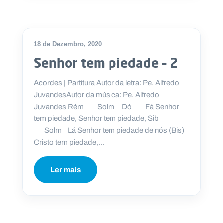
.
p
t
18 de Dezembro, 2020
A
C
Senhor tem piedade – 2
g
o
e
n
n
t
Acordes | Partitura Autor da letra: Pe. Alfredo
d
a
JuvandesAutor da música: Pe. Alfredo
a
c
t
Juvandes Rém Solm Dó Fá Senhor
o
tem piedade, Senhor tem piedade, Sib
s
Solm Lá Senhor tem piedade de nós (Bis)
N
Cristo tem piedade,...
e
w
s
l
Ler mais
e
tt
e
r