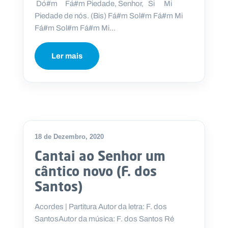
Dó#m Fá#m Piedade, Senhor, Si Mi
Piedade de nós. (Bis) Fá#m Sol#m Fá#m Mi
Fá#m Sol#m Fá#m Mi...
Ler mais
18 de Dezembro, 2020
Cantai ao Senhor um
cântico novo (F. dos
Santos)
Acordes | Partitura Autor da letra: F. dos
SantosAutor da música: F. dos Santos Ré