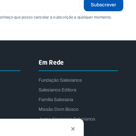
Subscrever
onheço que posso cancelar a subscrição a qualquer momento.
Em Rede
Fundação Salesianos
Salesianos Editora
Família Salesiana
Missão Dom Bosco
Jogos Nacionais Salesianos
×