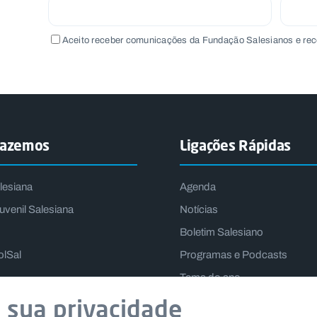
Aceito receber comunicações da Fundação Salesianos e rec
fazemos
Ligações Rápidas
lesiana
Agenda
uvenil Salesiana
Notícias
Boletim Salesiano
olSal
Programas e Podcasts
Tema do ano
Lema do Reitor-Mor
 sua privacidade