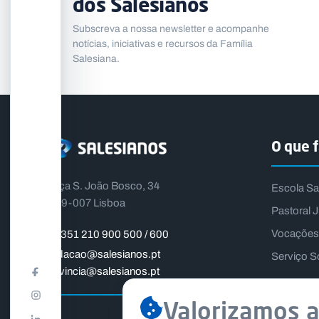
dos Salesianos
Subscreva a nossa newsletter e acompanhe
notícias, iniciativas e recursos da Família
Salesiana.
O que 
Praça S. João Bosco, 34
Escola Sa
1399-007 Lisboa
Pastoral J
Vocações
+351 210 900 500 / 600
fundacao@salesianos.pt
Serviço S
provincia@salesianos.pt
Valorizamos a