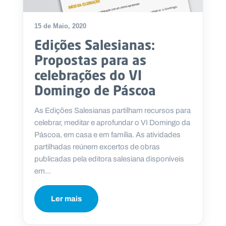
15 de Maio, 2020
Edições Salesianas:
P
Propostas para as
O
R
celebrações do VI
T
A
L
Domingo de Páscoa
N
A
C
I
As Edições Salesianas partilham recursos para
O
N
celebrar, meditar e aprofundar o VI Domingo da
A
L
Páscoa, em casa e em família. As atividades
S
partilhadas reúnem excertos de obras
a
l
publicadas pela editora salesiana disponíveis
e
em...
s
i
a
Ler mais
n
o
s