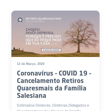
.
p
t
A
C
g
o
e
n
n
t
d
a
a
c
t
o
s
12 de Março, 2020
N
Coronavírus – COVID 19 –
e
w
Cancelamento Retiros
s
l
Quaresmais da Família
e
tt
Salesiana
e
r
Estimados Diretores, Diretoras,Delegados e