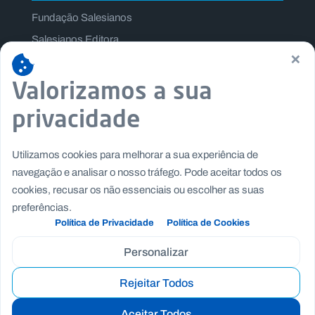
Fundação Salesianos
Salesianos Editora
×
Família Salesiana
Valorizamos a sua
Missão Dom Bosco
Jogos Nacionais Salesianos
privacidade
Utilizamos cookies para melhorar a sua experiência de
navegação e analisar o nosso tráfego. Pode aceitar todos os
cookies, recusar os não essenciais ou escolher as suas
preferências.
Política de Privacidade
Política de Cookies
Personalizar
Rejeitar Todos
Copyright © Fundação Salesianos
|
|
Recrutamento
Canal de Denúncia Interno
Politica de
Aceitar Todos