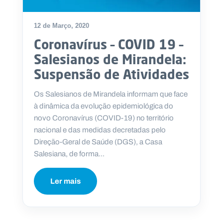
12 de Março, 2020
Coronavírus – COVID 19 –
P
Salesianos de Mirandela:
O
R
Suspensão de Atividades
T
A
L
N
Os Salesianos de Mirandela informam que face
A
C
à dinâmica da evolução epidemiológica do
I
O
novo Coronavírus (COVID-19) no território
N
A
nacional e das medidas decretadas pelo
L
S
Direção-Geral de Saúde (DGS), a Casa
a
Salesiana, de forma...
l
e
s
Ler mais
i
a
n
o
s