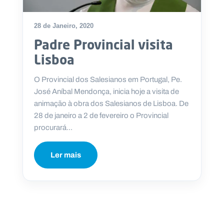
28 de Janeiro, 2020
Padre Provincial visita
P
Lisboa
O
R
T
A
O Provincial dos Salesianos em Portugal, Pe.
L
N
José Aníbal Mendonça, inicia hoje a visita de
A
C
animação à obra dos Salesianos de Lisboa. De
I
O
28 de janeiro a 2 de fevereiro o Provincial
N
A
procurará...
L
S
a
Ler mais
l
e
s
i
a
n
o
s