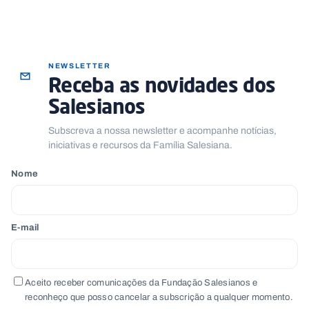
.
p
t
NEWSLETTER
A
C
Receba as novidades dos
g
o
e
n
Salesianos
n
t
d
a
Subscreva a nossa newsletter e acompanhe notícias,
a
c
t
iniciativas e recursos da Família Salesiana.
o
s
Nome
N
e
w
s
E-mail
l
e
tt
e
r
Aceito receber comunicações da Fundação Salesianos e
reconheço que posso cancelar a subscrição a qualquer momento.