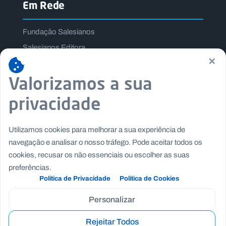
Em Rede
Fundação Salesianos
Salesianos Editora
×
Família Salesiana
Valorizamos a sua
Missão Dom Bosco
Jogos Nacionais Salesianos
privacidade
Utilizamos cookies para melhorar a sua experiência de
navegação e analisar o nosso tráfego. Pode aceitar todos os
cookies, recusar os não essenciais ou escolher as suas
preferências.
Política de Privacidade
Política de Cookies
Personalizar
Rejeitar Todos