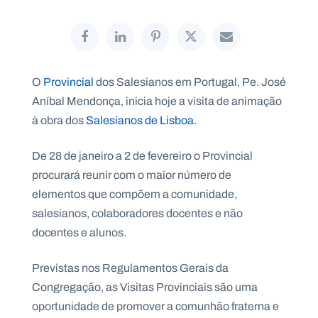
P
O
Provincial
dos Salesianos em Portugal, Pe. José
O
R
Aníbal Mendonça, inicia hoje a visita de animação
T
A
à obra dos
Salesianos de Lisboa
.
L
N
A
C
I
De 28 de janeiro a 2 de fevereiro o Provincial
O
N
procurará reunir com o maior número de
A
L
elementos que compõem a comunidade,
S
a
salesianos, colaboradores docentes e não
l
docentes e alunos.
e
s
i
Previstas nos Regulamentos Gerais da
a
Congregação, as Visitas Provinciais são uma
n
o
oportunidade de promover a comunhão fraterna e
s