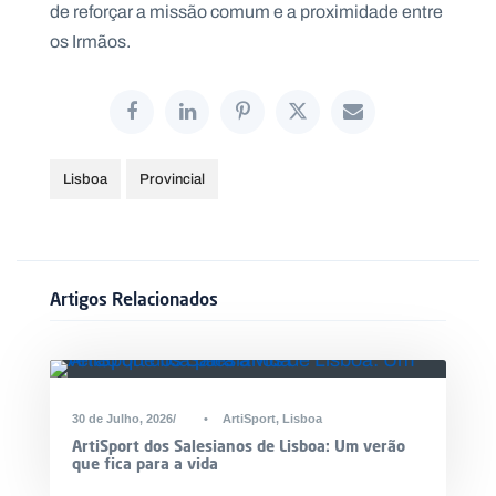
de reforçar a missão comum e a proximidade entre
.
p
os Irmãos.
t
A
C
g
o
e
n
n
t
Lisboa
Provincial
d
a
a
c
t
o
s
Artigos Relacionados
N
e
w
s
l
e
tt
30 de Julho, 2026
•
ArtiSport
,
Lisboa
e
r
ArtiSport dos Salesianos de Lisboa: Um verão
que fica para a vida