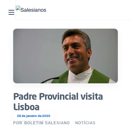
Abrir menu principal
Pesquisar no site
Início
Quem
somos
O
que
Padre Provincial visita
fazemos
Lisboa
Recursos
28 de janeiro de 2020
POR
BOLETIM SALESIANO
NOTÍCIAS
Notícias