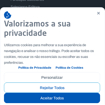
Salesianos Editora
×
Família Salesiana
Valorizamos a sua
Missão Dom Bosco
Jogos Nacionais Salesianos
privacidade
Utilizamos cookies para melhorar a sua experiência de
navegação e analisar o nosso tráfego. Pode aceitar todos os
cookies, recusar os não essenciais ou escolher as suas
preferências.
Política de Privacidade
Política de Cookies
Personalizar
Rejeitar Todos
Copyright © Fundação Salesianos
|
|
Recrutamento
Canal de Denúncia Interno
Politica de
Aceitar Todos
|
|
Privacidade
Politica de Cookies
Termos e Condições