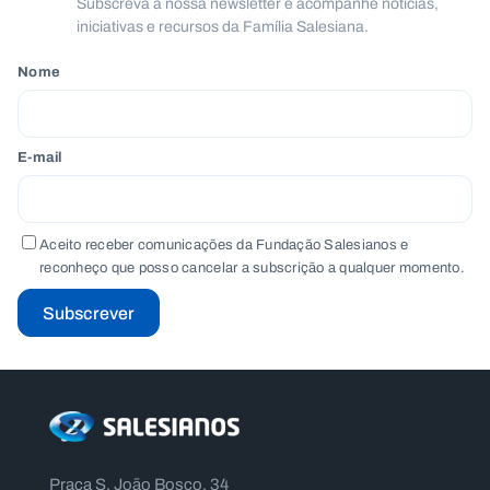
Subscreva a nossa newsletter e acompanhe notícias,
.
iniciativas e recursos da Família Salesiana.
p
t
Nome
A
C
g
o
E-mail
e
n
n
t
d
a
a
c
t
Aceito receber comunicações da Fundação Salesianos e
o
s
reconheço que posso cancelar a subscrição a qualquer momento.
N
Subscrever
e
w
s
l
e
tt
e
r
Praça S. João Bosco, 34