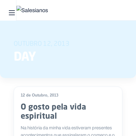
Abrir menu principal
Pesquisar no site
OUTUBRO 12, 2013
Início
DAY
Quem
somos
O
que
12 de Outubro, 2013
fazemos
O gosto pela vida
espiritual
Recursos
Na história da minha vida estiveram presentes
Notícias
acontecimentos que assinalaram o começo e o