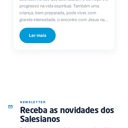
progresso na vida espiritual. Também uma
criança, bem preparada, pode viver, com
grande intensidade, o encontro com Jesus na...
P
O
Ler mais
R
T
A
L
N
A
C
I
O
N
A
L
S
a
l
e
s
NEWSLETTER
i
Receba as novidades dos
a
n
Salesianos
o
s