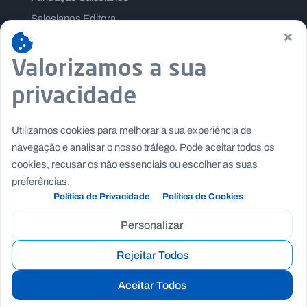
Salesianos Editora
×
Família Salesiana
Valorizamos a sua
Missão Dom Bosco
Jogos Nacionais Salesianos
privacidade
Utilizamos cookies para melhorar a sua experiência de
navegação e analisar o nosso tráfego. Pode aceitar todos os
cookies, recusar os não essenciais ou escolher as suas
preferências.
Política de Privacidade
Política de Cookies
Personalizar
Rejeitar Todos
Copyright © Fundação Salesianos
|
|
Recrutamento
Canal de Denúncia Interno
Politica de
Aceitar Todos
|
|
Privacidade
Politica de Cookies
Termos e Condições