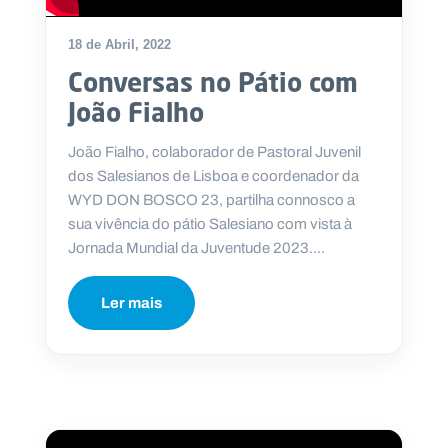
18 de Abril, 2022
Conversas no Pátio com
João Fialho
João Fialho, colaborador de Pastoral Juvenil
dos Salesianos de Lisboa e coordenador da
WYD DON BOSCO 23, partilha connosco a
sua vivência do pátio Salesiano com vista à
Jornada Mundial da Juventude 2023....
Ler mais