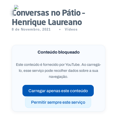
Conversas no Pátio –
Abrir menu principal
Henrique Laureano
Pesquisar no site
8 de Novembro, 2021
•
Vídeos
Início
Quem
Conteúdo bloqueado
somos
Este conteúdo é fornecido por YouTube. Ao carregá-
lo, esse serviço pode recolher dados sobre a sua
O
navegação.
que
fazemos
Carregar apenas este conteúdo
Recursos
Permitir sempre este serviço
Notícias