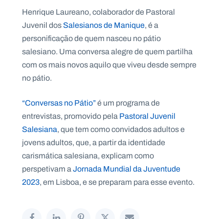
Henrique Laureano, colaborador de Pastoral
Juvenil dos
Salesianos de Manique
, é a
personificação de quem nasceu no pátio
salesiano. Uma conversa alegre de quem partilha
P
O
com os mais novos aquilo que viveu desde sempre
R
T
A
no pátio.
L
N
A
C
“Conversas no Pátio”
é um programa de
I
O
entrevistas, promovido pela
Pastoral Juvenil
N
A
Salesiana
, que tem como convidados adultos e
L
S
jovens adultos, que, a partir da identidade
a
l
carismática salesiana, explicam como
e
perspetivam a
Jornada Mundial da Juventude
s
i
2023
, em Lisboa, e se preparam para esse evento.
a
n
o
s