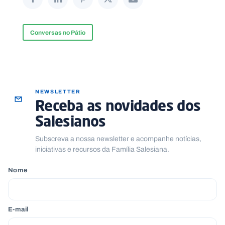
.
p
t
Conversas no Pátio
A
C
g
o
e
n
n
t
d
a
NEWSLETTER
a
c
Receba as novidades dos
t
o
Salesianos
s
N
Subscreva a nossa newsletter e acompanhe notícias,
e
iniciativas e recursos da Família Salesiana.
w
s
Nome
l
e
tt
e
r
E-mail