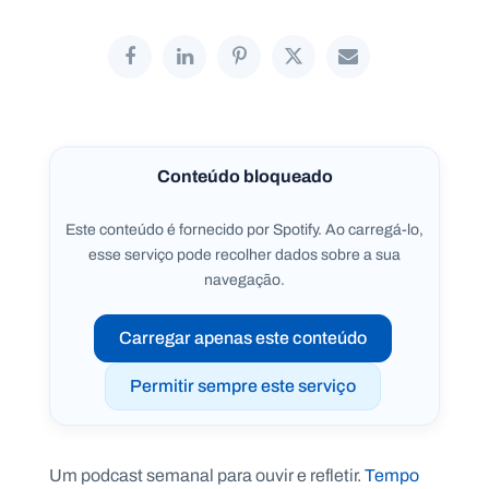
P
O
R
T
A
Conteúdo bloqueado
L
N
A
C
Este conteúdo é fornecido por Spotify. Ao carregá-lo,
I
O
esse serviço pode recolher dados sobre a sua
N
A
navegação.
L
S
a
Carregar apenas este conteúdo
l
e
s
Permitir sempre este serviço
i
a
n
o
Um podcast semanal para ouvir e refletir.
Tempo
s