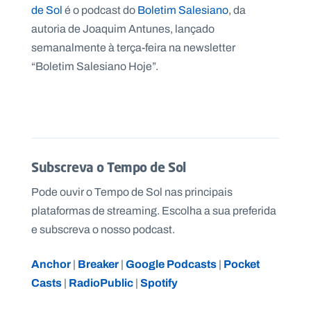
.
de Sol
é o podcast do
Boletim Salesiano
, da
p
autoria de Joaquim Antunes, lançado
t
semanalmente à terça-feira na newsletter
“Boletim Salesiano Hoje”.
A
C
g
o
e
n
n
t
d
a
a
c
t
o
Subscreva o Tempo de Sol
s
Pode ouvir o Tempo de Sol nas principais
N
e
plataformas de streaming. Escolha a sua preferida
w
s
e subscreva o nosso podcast.
l
e
tt
Anchor
Breaker
Google Podcasts
Pocket
|
|
|
e
r
Casts
RadioPublic
Spotify
|
|