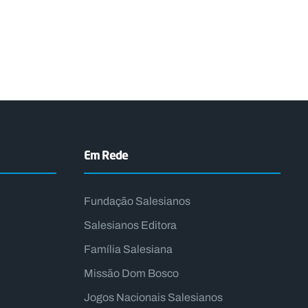
Em Rede
Fundação Salesianos
Salesianos Editora
Família Salesiana
Missão Dom Bosco
Jogos Nacionais Salesianos