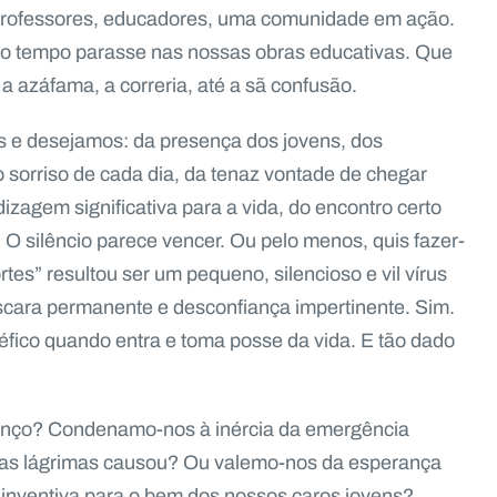
, professores, educadores, uma comunidade em ação.
o tempo parasse nas nossas obras educativas. Que
 a azáfama, a correria, até a sã confusão.
 e desejamos: da presença dos jovens, dos
 sorriso de cada dia, da tenaz vontade de chegar
zagem significativa para a vida, do encontro certo
 O silêncio parece vencer. Ou pelo menos, quis fazer-
tes” resultou ser um pequeno, silencioso e vil vírus
cara permanente e desconfiança impertinente. Sim.
éfico quando entra e toma posse da vida. E tão dado
nço? Condenamo-nos à inércia da emergência
antas lágrimas causou? Ou valemo-nos da esperança
a inventiva para o bem dos nossos caros jovens?