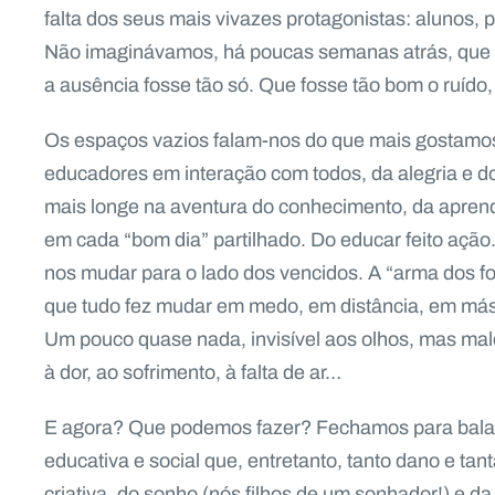
falta dos seus mais vivazes protagonistas: alunos
Não imaginávamos, há poucas semanas atrás, que 
a ausência fosse tão só. Que fosse tão bom o ruído,
Os espaços vazios falam-nos do que mais gostamos
educadores em interação com todos, da alegria e do
mais longe na aventura do conhecimento, da aprendi
em cada “bom dia” partilhado. Do educar feito ação.
nos mudar para o lado dos vencidos. A “arma dos for
que tudo fez mudar em medo, em distância, em más
Um pouco quase nada, invisível aos olhos, mas mal
à dor, ao sofrimento, à falta de ar…
E agora? Que podemos fazer? Fechamos para bala
educativa e social que, entretanto, tanto dano e t
criativa, do sonho (nós filhos de um sonhador!) e d