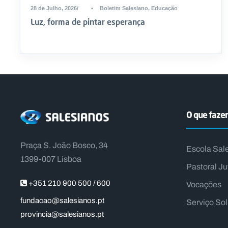
28 de Julho, 2026
•
Boletim Salesiano
,
Educação
Luz, forma de pintar esperança
O que faz
Praça S. João Bosco, 34
Escola Sal
1399-007 Lisboa
Pastoral Ju
+351 210 900 500 / 600
Vocações
fundacao@salesianos.pt
Serviço So
provincia@salesianos.pt