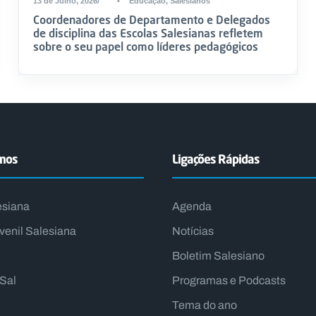
13 de Julho, 2026
•
Educação
,
Salesianos
Coordenadores de Departamento e Delegados
de disciplina das Escolas Salesianas refletem
sobre o seu papel como líderes pedagógicos
emos
Ligações Rápidas
esiana
Agenda
venil Salesiana
Notícias
Boletim Salesiano
lSal
Programas e Podcasts
Tema do ano