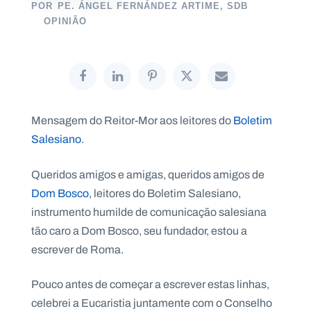
POR
PE. ÁNGEL FERNÁNDEZ ARTIME, SDB
OPINIÃO
P
O
R
T
A
L
Mensagem do Reitor-Mor aos leitores do
Boletim
N
A
Salesiano
.
C
I
O
N
Queridos amigos e amigas, queridos amigos de
A
L
Dom Bosco
, leitores do Boletim Salesiano,
S
a
instrumento humilde de comunicação salesiana
l
tão caro a Dom Bosco, seu fundador, estou a
e
s
escrever de Roma.
i
a
n
Pouco antes de começar a escrever estas linhas,
o
celebrei a Eucaristia juntamente com o Conselho
s