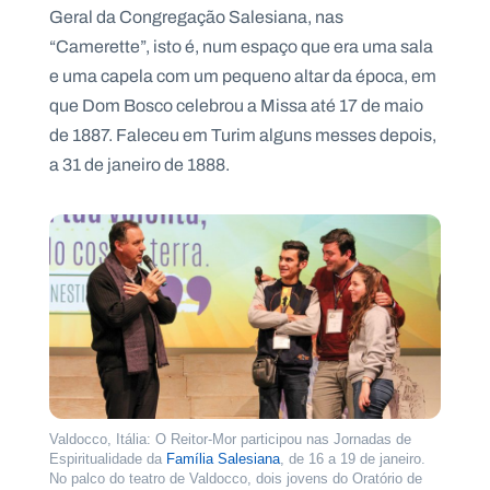
.
Geral da Congregação Salesiana, nas
p
“Camerette”, isto é, num espaço que era uma sala
t
e uma capela com um pequeno altar da época, em
que Dom Bosco celebrou a Missa até 17 de maio
A
C
de 1887. Faleceu em Turim alguns messes depois,
g
o
e
n
a 31 de janeiro de 1888.
n
t
d
a
a
c
t
o
s
N
e
w
s
l
e
tt
e
r
Valdocco, Itália: O Reitor-Mor participou nas Jornadas de
Espiritualidade da
Família Salesiana
, de 16 a 19 de janeiro.
No palco do teatro de Valdocco, dois jovens do Oratório de