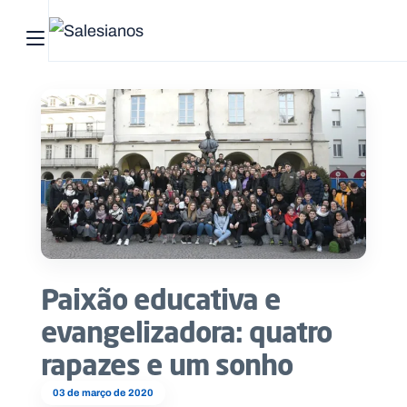
Abrir menu principal
Pesquisar no site
Início
Quem
somos
O
que
Paixão educativa e
fazemos
evangelizadora: quatro
Recursos
rapazes e um sonho
Notícias
03 de março de 2020