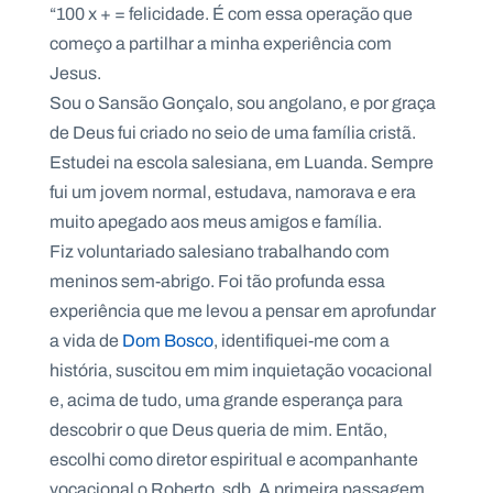
.
“100 x + = felicidade. É com essa operação que
p
começo a partilhar a minha experiência com
t
Jesus.
Sou o Sansão Gonçalo, sou angolano, e por graça
A
C
de Deus fui criado no seio de uma família cristã.
g
o
e
n
Estudei na escola salesiana, em Luanda. Sempre
n
t
fui um jovem normal, estudava, namorava e era
d
a
a
c
muito apegado aos meus amigos e família.
t
o
Fiz voluntariado salesiano trabalhando com
s
meninos sem-abrigo. Foi tão profunda essa
N
experiência que me levou a pensar em aprofundar
e
w
a vida de
Dom Bosco
, identifiquei-me com a
s
história, suscitou em mim inquietação vocacional
l
e
e, acima de tudo, uma grande esperança para
tt
e
descobrir o que Deus queria de mim. Então,
r
escolhi como diretor espiritual e acompanhante
vocacional o Roberto, sdb. A primeira passagem