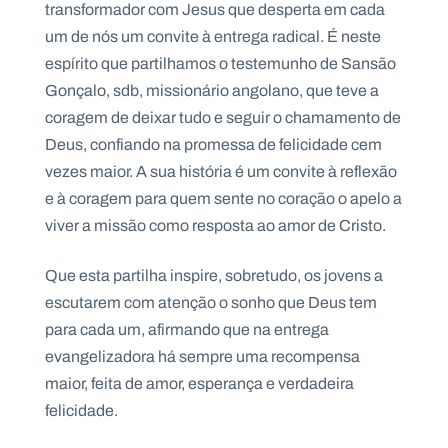
transformador com Jesus que desperta em cada
um de nós um convite à entrega radical. É neste
espírito que partilhamos o testemunho de Sansão
Gonçalo, sdb, missionário angolano, que teve a
P
coragem de deixar tudo e seguir o chamamento de
O
R
Deus, confiando na promessa de felicidade cem
T
A
L
vezes maior. A sua história é um convite à reflexão
N
A
e à coragem para quem sente no coração o apelo a
C
I
viver a missão como resposta ao amor de Cristo.
O
N
A
L
Que esta partilha inspire, sobretudo, os jovens a
S
a
escutarem com atenção o sonho que Deus tem
l
para cada um, afirmando que na entrega
e
s
evangelizadora há sempre uma recompensa
i
maior, feita de amor, esperança e verdadeira
a
n
felicidade.
o
s