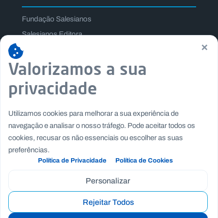
Fundação Salesianos
Salesianos Editora
×
Família Salesiana
Valorizamos a sua
Missão Dom Bosco
Jogos Nacionais Salesianos
privacidade
Utilizamos cookies para melhorar a sua experiência de
navegação e analisar o nosso tráfego. Pode aceitar todos os
cookies, recusar os não essenciais ou escolher as suas
preferências.
Política de Privacidade
Política de Cookies
Personalizar
Rejeitar Todos
Copyright © Fundação Salesianos
|
|
Recrutamento
Canal de Denúncia Interno
Politica de