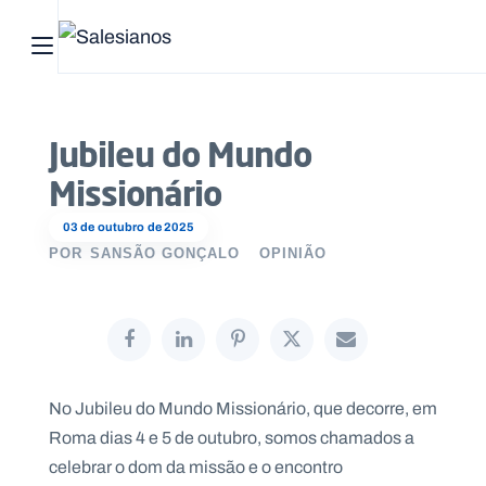
Abrir menu principal
Pesquisar no site
Jubileu do Mundo
Início
Missionário
Quem
03 de outubro de 2025
somos
POR
SANSÃO GONÇALO
OPINIÃO
O
que
fazemos
No Jubileu do Mundo Missionário, que decorre, em
Recursos
Roma dias 4 e 5 de outubro, somos chamados a
celebrar o dom da missão e o encontro
Notícias