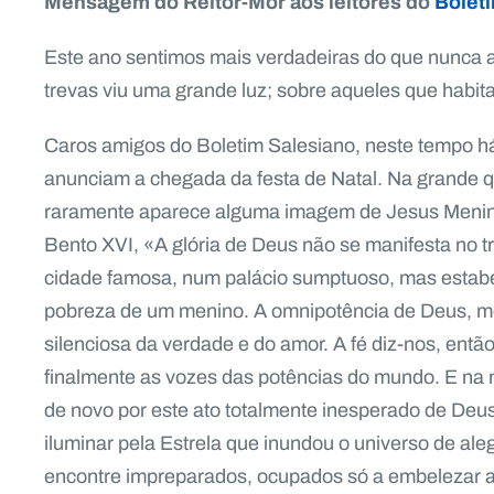
Mensagem do Reitor-Mor aos leitores do
Bolet
Este ano sentimos mais verdadeiras do que nunca 
trevas viu uma grande luz; sobre aqueles que habit
Caros amigos do Boletim Salesiano, neste tempo há 
anunciam a chegada da festa de Natal. Na grande q
raramente aparece alguma imagem de Jesus Menino,
Bento XVI, «A glória de Deus não se manifesta no t
cidade famosa, num palácio sumptuoso, mas estabe
pobreza de um menino. A omnipotência de Deus, me
silenciosa da verdade e do amor. A fé diz-nos, ent
finalmente as vozes das potências do mundo. E na 
de novo por este ato totalmente inesperado de De
iluminar pela Estrela que inundou o universo de al
encontre impreparados, ocupados só a embelezar a 