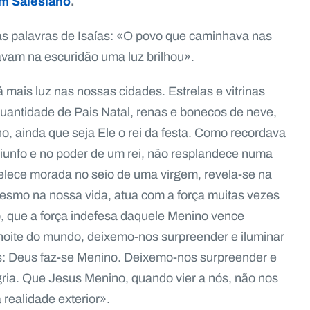
im Salesiano
.
as palavras de Isaías: «O povo que caminhava nas
avam na escuridão uma luz brilhou».
mais luz nas nossas cidades. Estrelas e vitrinas
uantidade de Pais Natal, renas e bonecos de neve,
 ainda que seja Ele o rei da festa. Como recordava
riunfo e no poder de um rei, não resplandece numa
lece morada no seio de uma virgem, revela-se na
smo na nossa vida, atua com a força muitas vezes
ão, que a força indefesa daquele Menino vence
noite do mundo, deixemo-nos surpreender e iluminar
us: Deus faz-se Menino. Deixemo-nos surpreender e
egria. Que Jesus Menino, quando vier a nós, não nos
realidade exterior».