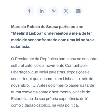
Marcelo Rebelo de Sousa participou no
P
O
R
“Meeting Lisboa” onde rejeitou a ideia de ter
T
A
medo de ser confrontado com uma lei sobre a
L
N
eutanásia.
A
C
I
O
O Presidente da República participou no encontro
N
A
L
cultural católico do movimento Comunhão e
S
Libertação, que inclui palestras, exposições e
a
l
concertos, e que decorreu em Lisboa no mês de
e
novembro. […] Antes do primeiro painel da tarde,
s
i
numa conversa sobre o sofrimento, o chefe de
a
Estado falou da sua própria experiência de fé,
n
o
como cidadão católico, na vida política.
s