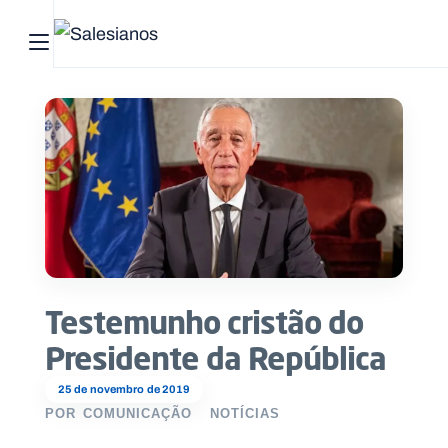
Abrir menu principal
Pesquisar no site
Início
Quem
somos
O
que
Testemunho cristão do
fazemos
Presidente da República
Recursos
25 de novembro de 2019
POR
COMUNICAÇÃO
NOTÍCIAS
Notícias