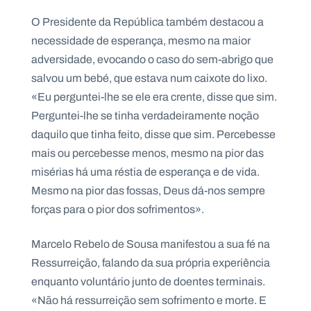
.
p
O Presidente da República também destacou a
t
necessidade de esperança, mesmo na maior
adversidade, evocando o caso do sem-abrigo que
salvou um bebé, que estava num caixote do lixo.
A
C
g
o
«Eu perguntei-lhe se ele era crente, disse que sim.
e
n
n
t
Perguntei-lhe se tinha verdadeiramente noção
d
a
daquilo que tinha feito, disse que sim. Percebesse
a
c
t
mais ou percebesse menos, mesmo na pior das
o
s
misérias há uma réstia de esperança e de vida.
Mesmo na pior das fossas, Deus dá-nos sempre
N
e
forças para o pior dos sofrimentos».
w
s
l
Marcelo Rebelo de Sousa manifestou a sua fé na
e
tt
Ressurreição, falando da sua própria experiência
e
r
enquanto voluntário junto de doentes terminais.
«Não há ressurreição sem sofrimento e morte. E