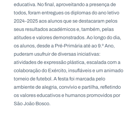
.
educativa. No final, aproveitando a presença de
p
todos, foram entregues os diplomas do ano letivo
t
2024-2025 aos alunos que se destacaram pelos
seus resultados académicos e, também, pelas
A
C
atitudes e valores demonstrados. Ao longo do dia,
g
o
e
n
os alunos, desde a Pré-Primária até ao 9.º Ano,
n
t
puderam usufruir de diversas iniciativas:
d
a
a
c
atividades de expressão plástica, escalada com a
t
o
colaboração do Exército, insufláveis e um animado
s
torneio de futebol. A festa foi marcada pelo
N
ambiente de alegria, convívio e partilha, refletindo
e
w
os valores educativos e humanos promovidos por
s
São João Bosco.
l
e
tt
e
r