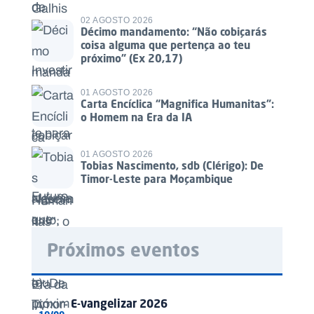
02 AGOSTO 2026
Décimo mandamento: “Não cobiçarás
coisa alguma que pertença ao teu
próximo” (Ex 20,17)
01 AGOSTO 2026
Carta Encíclica “Magnifica Humanitas”:
o Homem na Era da IA
01 AGOSTO 2026
Tobias Nascimento, sdb (Clérigo): De
Timor-Leste para Moçambique
Próximos eventos
E-vangelizar 2026