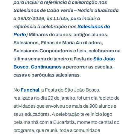
para incluir a referência à celebração nos
Salesianos d
e Cabo Verde –
Notícia atualizada
a 09/02/2026, às 11h25, para incluir a
referência à celebração nos
Salesianos do
P
Porto
)
Milhares de alunos, antigos alunos,
O
R
Salesianos, Filhas de Maria Auxiliadora,
T
A
Salesianos Cooperadores e fiéis, celebraram na
L
N
A
última semana de janeiro a Festa de
São João
C
I
Bosco
.
Continuamos
a percorrer as
escolas,
O
N
casas e paróquias salesianas
.
A
L
S
a
Funchal
No
, a Festa de São João Bosco,
l
realizada no dia 29 de janeiro, foi um dia repleto de
e
s
atividades que envolveu os mais de 900 alunos e
i
seus educadores. A celebração teve início logo
a
n
pela manhã com a Eucaristia, momento central do
o
programa, que reuniu toda a comunidade
s