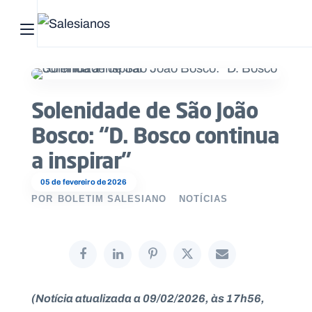
Abrir menu principal
Pesquisar no site
Solenidade de São João
Início
Bosco: “D. Bosco continua
Quem
a inspirar”
somos
05 de fevereiro de 2026
O
POR
BOLETIM SALESIANO
NOTÍCIAS
que
fazemos
Recursos
(
Notícia atualizada a 09/02/2026, às 17h56,
Notícias