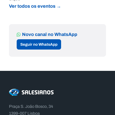
Ver todos os eventos →
Novo canal no WhatsApp
Seguir no WhatsApp
Praça S. João Bosco, 34
1399-007 Lisboa