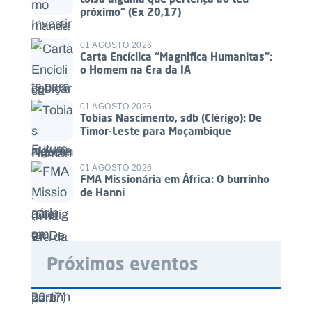
próximo” (Ex 20,17)
01 AGOSTO 2026
Carta Encíclica “Magnifica Humanitas”:
o Homem na Era da IA
01 AGOSTO 2026
Tobias Nascimento, sdb (Clérigo): De
Timor-Leste para Moçambique
01 AGOSTO 2026
FMA Missionária em África: O burrinho
de Hanni
Próximos eventos