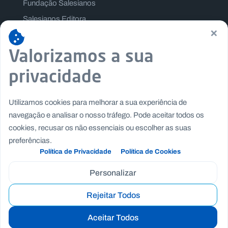
Fundação Salesianos
Salesianos Editora
×
Família Salesiana
Valorizamos a sua
Missão Dom Bosco
Jogos Nacionais Salesianos
privacidade
Utilizamos cookies para melhorar a sua experiência de
navegação e analisar o nosso tráfego. Pode aceitar todos os
cookies, recusar os não essenciais ou escolher as suas
preferências.
Política de Privacidade
Política de Cookies
Personalizar
Rejeitar Todos
Copyright © Fundação Salesianos
|
|
Recrutamento
Canal de Denúncia Interno
Politica de
Aceitar Todos
|
|
Privacidade
Politica de Cookies
Termos e Condições