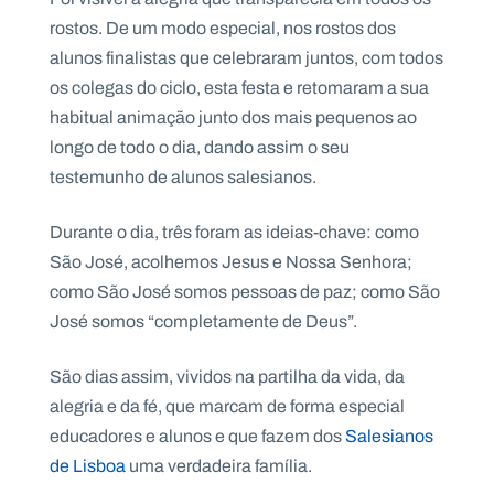
.
rostos. De um modo especial, nos rostos dos
p
t
alunos finalistas que celebraram juntos, com todos
os colegas do ciclo, esta festa e retomaram a sua
habitual animação junto dos mais pequenos ao
A
C
g
o
longo de todo o dia, dando assim o seu
e
n
testemunho de alunos salesianos.
n
t
d
a
a
c
Durante o dia, três foram as ideias-chave: como
t
o
São José, acolhemos Jesus e Nossa Senhora;
s
como São José somos pessoas de paz; como São
N
José somos “completamente de Deus”.
e
w
s
l
São dias assim, vividos na partilha da vida, da
e
alegria e da fé, que marcam de forma especial
tt
e
educadores e alunos e que fazem dos
Salesianos
r
de Lisboa
uma verdadeira família.