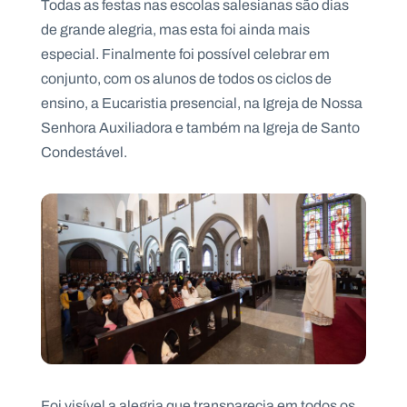
Todas as festas nas escolas salesianas são dias
de grande alegria, mas esta foi ainda mais
especial. Finalmente foi possível celebrar em
conjunto, com os alunos de todos os ciclos de
P
ensino, a Eucaristia presencial, na Igreja de Nossa
O
R
Senhora Auxiliadora e também na Igreja de Santo
T
A
Condestável.
L
N
A
C
I
O
N
A
L
S
a
l
e
s
i
a
n
o
s
Foi visível a alegria que transparecia em todos os