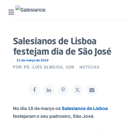
Abrir menu principal
Pesquisar no site
Salesianos de Lisboa
Início
festejam dia de São José
Quem
21 de março de 2022
somos
POR
PE. LUÍS ALMEIDA, SDB
NOTÍCIAS
O
que
fazemos
No dia 18 de março os
Salesianos de Lisboa
Recursos
festejaram o seu padroeiro, São José.
Notícias