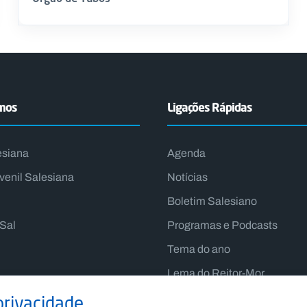
emos
Ligações Rápidas
esiana
Agenda
venil Salesiana
Notícias
Boletim Salesiano
lSal
Programas e Podcasts
Tema do ano
Lema do Reitor-Mor
privacidade