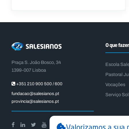
O que faz
Praça S. João Bosco, 34
Escola Sal
1399-007 Lisboa
Pastoral Ju
+351 210 900 500 / 600
Vocações
fundacao@salesianos.pt
Serviço So
provincia@salesianos.pt
Valorizamos a sua 