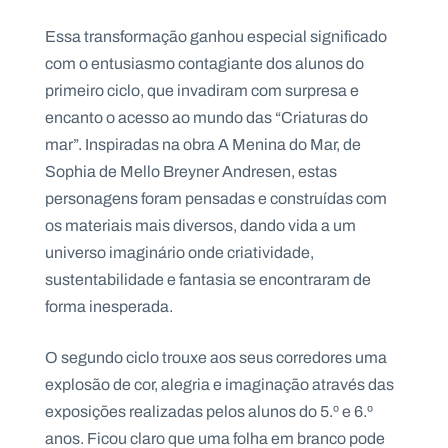
.
p
Essa transformação ganhou especial significado
t
com o entusiasmo contagiante dos alunos do
primeiro ciclo, que invadiram com surpresa e
A
C
encanto o acesso ao mundo das “Criaturas do
g
o
mar”. Inspiradas na obra A Menina do Mar, de
e
n
n
t
Sophia de Mello Breyner Andresen, estas
d
a
a
c
personagens foram pensadas e construídas com
t
os materiais mais diversos, dando vida a um
o
s
universo imaginário onde criatividade,
N
sustentabilidade e fantasia se encontraram de
e
forma inesperada.
w
s
l
e
O segundo ciclo trouxe aos seus corredores uma
tt
explosão de cor, alegria e imaginação através das
e
r
exposições realizadas pelos alunos do 5.º e 6.º
anos. Ficou claro que uma folha em branco pode