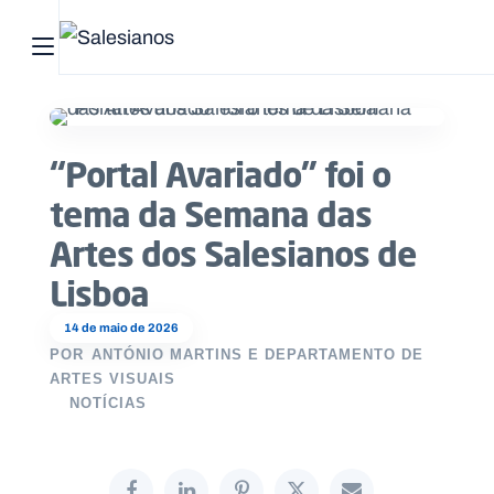
Abrir menu principal
Pesquisar no site
“Portal Avariado” foi o
Início
tema da Semana das
Quem
Artes dos Salesianos de
somos
Lisboa
O
14 de maio de 2026
que
POR
ANTÓNIO MARTINS E DEPARTAMENTO DE
fazemos
ARTES VISUAIS
NOTÍCIAS
Recursos
Notícias