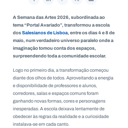
A Semana das Artes 2026, subordinada ao
tema “Portal Avariado”, transformou a escola
P
dos
Salesianos de Lisboa
, entre os dias 4 e 8 de
O
R
maio, num verdadeiro universo paralelo onde a
T
A
imaginação tomou conta dos espaços,
L
N
A
surpreendendo toda a comunidade escolar.
C
I
O
N
Logo no primeiro dia, a transformação começou
A
L
diante dos olhos de todos. Aproveitando a energia
S
a
e disponibilidade de professores e alunos,
l
corredores, salas e espaços comuns foram
e
s
ganhando novas formas, cores e personagens
i
inesperadas. A escola deixava lentamente de
a
n
obedecer às regras da realidade e a curiosidade
o
instalava-se em cada canto.
s