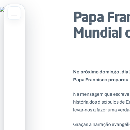
Papa Fra
Abrir menu principal
Mundial 
sar no site
No próximo domingo, dia 2
Papa Francisco preparou 
Na mensagem que escreveu, 
história dos discípulos de
levar-nos a fazer uma verd
Graças à narração evangéli