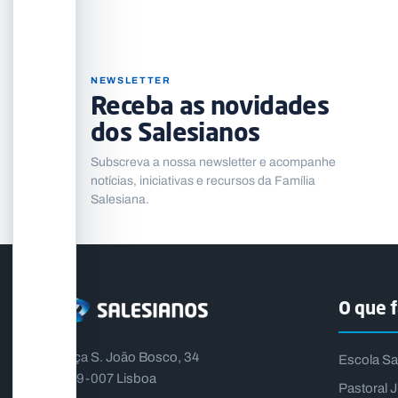
NEWSLETTER
Receba as novidades
dos Salesianos
Subscreva a nossa newsletter e acompanhe
notícias, iniciativas e recursos da Família
Salesiana.
O que 
Praça S. João Bosco, 34
Escola Sa
1399-007 Lisboa
Pastoral J