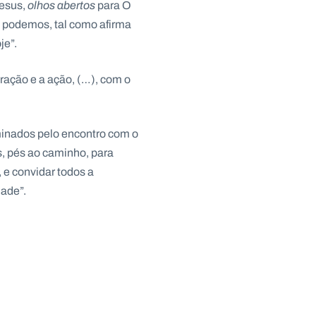
Jesus,
olhos abertos
para O
s podemos, tal como afirma
je”.
ração e a ação, (…), com o
minados pelo encontro com o
, pés ao caminho, para
 e convidar todos a
ade”.