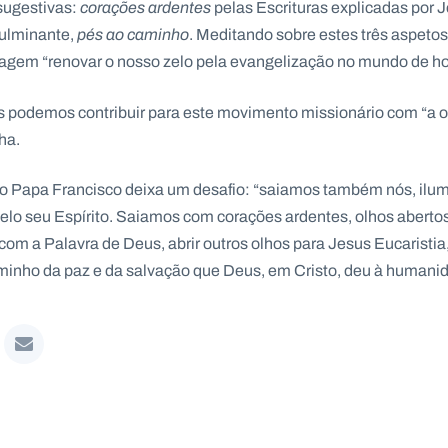
sugestivas:
corações ardentes
pelas Escrituras explicadas por 
culminante,
pés ao caminho
. Meditando sobre estes três aspeto
gem “renovar o nosso zelo pela evangelização no mundo de ho
s podemos contribuir para este movimento missionário com “a o
ha.
o Papa Francisco deixa um desafio: “saiamos também nós, ilu
lo seu Espírito. Saiamos com corações ardentes, olhos abertos
 com a Palavra de Deus, abrir outros olhos para Jesus Eucaristia,
inho da paz e da salvação que Deus, em Cristo, deu à humanid