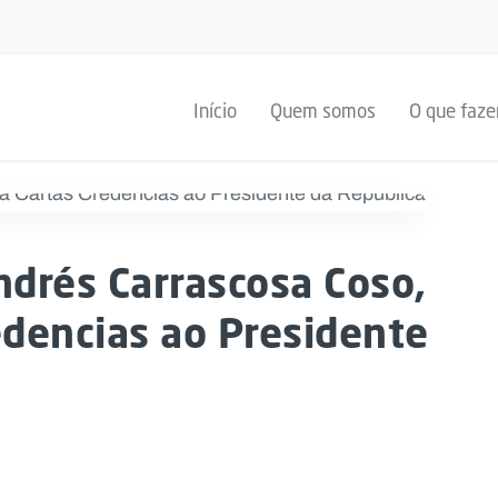
Início
Quem somos
O que faz
ndrés Carrascosa Coso,
edencias ao Presidente