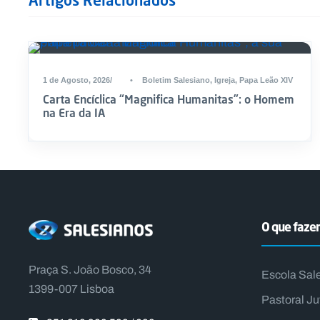
Artigos Relacionados
1 de Agosto, 2026
•
Boletim Salesiano
,
Igreja
,
Papa Leão XIV
Carta Encíclica “Magnifica Humanitas”: o Homem
na Era da IA
O que faz
Praça S. João Bosco, 34
Escola Sal
1399-007 Lisboa
Pastoral Ju