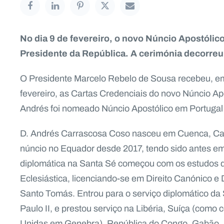
No dia 9 de fevereiro, o novo Núncio Apostólic
Presidente da República. A cerimónia decorreu
O Presidente Marcelo Rebelo de Sousa recebeu, em
fevereiro, as Cartas Credenciais do novo Núncio Ap
Andrés foi nomeado Núncio Apostólico em Portugal
D. Andrés Carrascosa Coso nasceu em Cuenca, Cas
núncio no Equador desde 2017, tendo sido antes e
diplomática na Santa Sé começou com os estudos d
Eclesiástica, licenciando-se em Direito Canónico e D
Santo Tomás. Entrou para o serviço diplomático da
Paulo II, e prestou serviço na Libéria, Suíça (com
Unidas em Genebra), República do Congo, Gabão, 