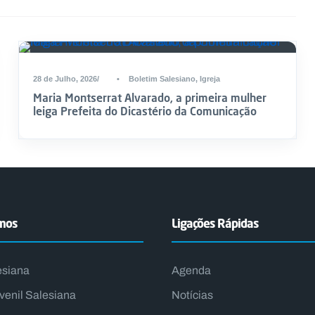
28 de Julho, 2026
•
Boletim Salesiano
,
Igreja
Maria Montserrat Alvarado, a primeira mulher
leiga Prefeita do Dicastério da Comunicação
emos
Ligações Rápidas
esiana
Agenda
venil Salesiana
Notícias