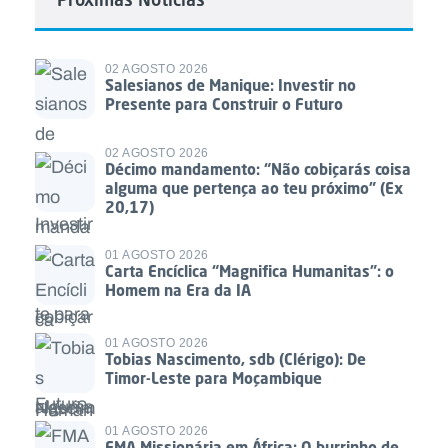
02 AGOSTO 2026
Salesianos de Manique: Investir no
Presente para Construir o Futuro
02 AGOSTO 2026
Décimo mandamento: “Não cobiçarás coisa
alguma que pertença ao teu próximo” (Ex
20,17)
01 AGOSTO 2026
Carta Encíclica “Magnifica Humanitas”: o
Homem na Era da IA
01 AGOSTO 2026
Tobias Nascimento, sdb (Clérigo): De
Timor-Leste para Moçambique
01 AGOSTO 2026
FMA Missionária em África: O burrinho de